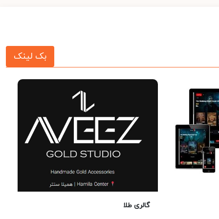
بک لینک
گالری طلا