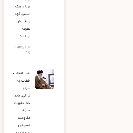
درباره هک
اسنپ‌ فود
و افزایش
تعرفه
اینترنت
1402/10/
10
رهبر انقلاب
خطاب به
سردار
قاآنی: باید
خط تقویت
جبهه
مقاومت
همچنان
ادامه یابد