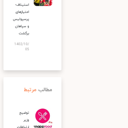
استیناف؛
امتیازهای
پرسپولیس
و سپاهان
برگشت
1402/10/
05
مطالب
مرتبط
توضیح
وزیر
ارتباطات