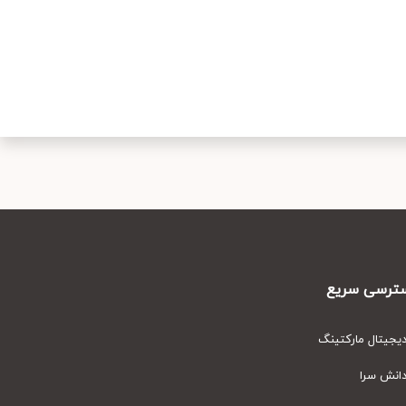
رسی سریع
یتال مارکتینگ
نش سرا