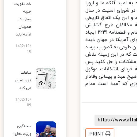
ه امید آنکه ما و اروپا
خط تقویت
ر شورای امنیت در سال
جبهه
ت کردند و این یک اتفاق تاریخی
مقاومت
 مخالفان طرح گشایش
همچنان
اقتصادی وی تصریح کرد: دیروز هم آمریکا قطعنامه‌ای برای ضربه زدن به برجام و قطعنامه ۲۲۳۱ ایجاد
ادامه یابد
ی آمریکا در جهان دیده
 طرحی به تصویب برسد
1402/10/
10
ه در این زمینه تلاش
 مشکلات را حل کنید پس
 فردای انتخابات موکول
ساعات
 عهد و پیمانی وفادار
کاری تغییر
زی که آمده است مدام
می‌ کند
1402/10/
09
https://www.aft
سخنگوی
PRINT
وزارت دفاع: