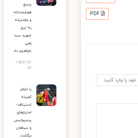
پاسخ
هوشمندانه
PDF
و مقتدرانه
به ترور
شهید سید
رضی
خواهیم داد
1402/10/
05
با اعلام
کمیته
استیناف؛
امتیازهای
پرسپولیس
و سپاهان
برگشت