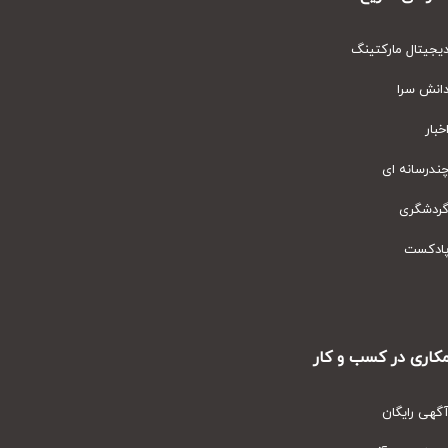
یتال مارکتینگ
نش سرا
ار
رسانه ای
دشگری
دکست
ری در کسب و کار
ی رایگان