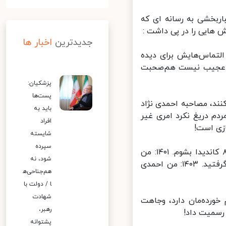
ربخشی به رسانه ای که
هایی را در پی داشت :
جدیدترین
اخبار ها
لتماس‌هایش برای دیده
د عجیب نیست هم‌صحبت
پزشکیان:
پست‌ها
د، مصاحبه احمدی نژاد
باید به
م دریغ نکرد امری غیر
افراد
ی است!
شایسته
سپرده
* احمدی نژاد ۱۳۹۹: من مخالف حصر بودم. ۱۴۰۰: من نمی خواستم سال ۸۸ کاندیدا بشوم. ۱۴۰۱: من
شود، نه
مخالف ریاست جمهوری خودم بودم. ۱۴۰۲: من رئیس جمهور نبودم، اشتباه گرفتید. ۱۴۰۳: من احمدی
هم‌جناحی‌ه
ا / دولت با
شهادت
رده‌مان دارد، وجاهت
رهبر،
سمیت داد!
پشتوانه