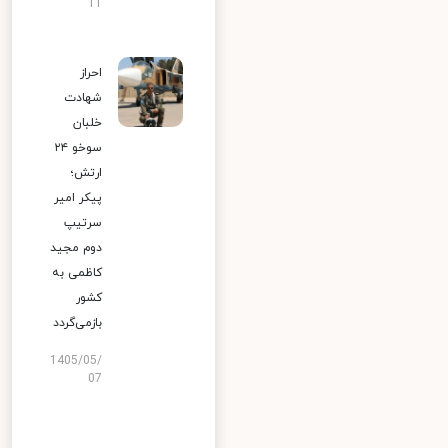
11
احراز
شهادت
خلبان
سوخو ۲۴
ارتش؛
پیکر امیر
سرتیپ
دوم مجید
کاظمی به
کشور
بازمی‌گردد
1405/05/
07