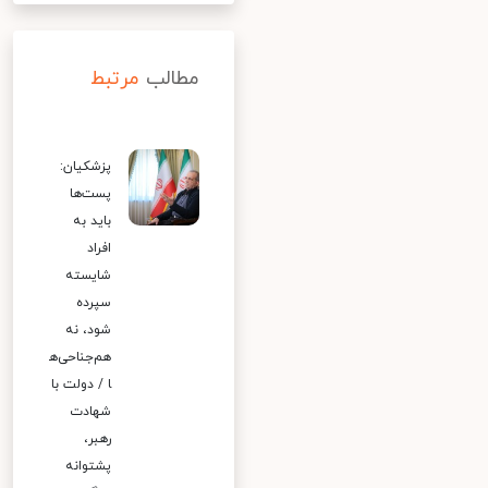
مطالب
مرتبط
پزشکیان:
پست‌ها
باید به
افراد
شایسته
سپرده
شود، نه
هم‌جناحی‌ه
ا / دولت با
شهادت
رهبر،
پشتوانه