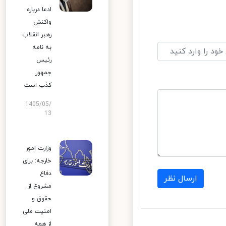
ادعا درباره
واکنش
رهبر انقلاب
به نامه
رئیس
جمهور
کذب است
1405/05/
13
وزارت امور
خارجه: برای
دفاع
ارسال نظر
مشروع از
حقوق و
امنیت ملی
از همه