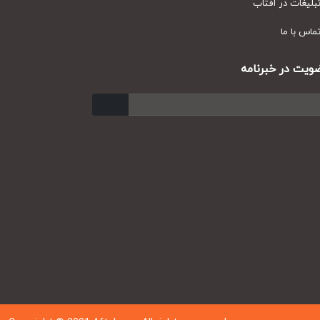
یغات در آفتاب
س با ما
ت در خبرنامه
ارسال