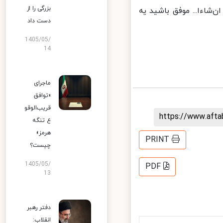
بزرگی را از
شاءا... موفق باشید یه
دست داد
1405/05/
14
ماجرای
«توافق
قریب‌الوقو
https://www.aft
ع تنگه
هرمز»
PRINT
چیست؟
1405/05/
PDF
13
دفتر رهبر
انقلاب: