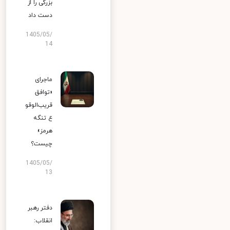
بزرگی را از
دست داد
1405/05/
14
ماجرای
«توافق
قریب‌الوقو
ع تنگه
هرمز»
چیست؟
1405/05/
13
دفتر رهبر
انقلاب: