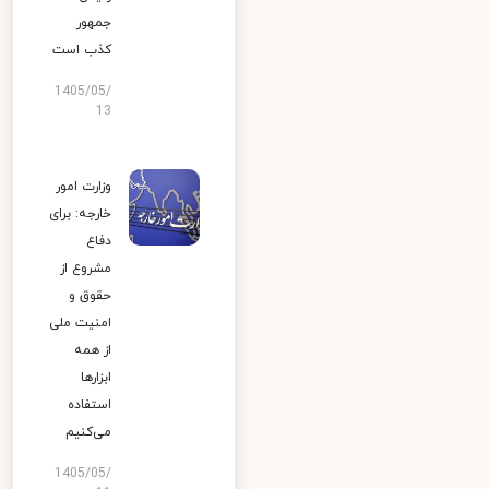
جمهور
کذب است
1405/05/
13
وزارت امور
خارجه: برای
دفاع
مشروع از
حقوق و
امنیت ملی
از همه
ابزارها
استفاده
می‌کنیم
1405/05/