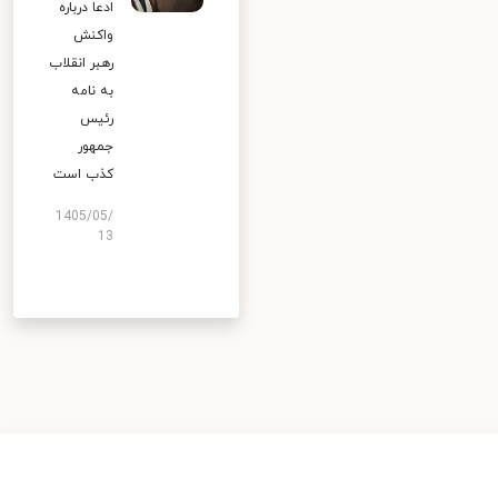
ادعا درباره
واکنش
رهبر انقلاب
به نامه
رئیس
جمهور
کذب است
1405/05/
13