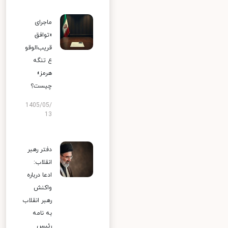
ماجرای
«توافق
قریب‌الوقو
ع تنگه
هرمز»
چیست؟
1405/05/
13
دفتر رهبر
انقلاب:
ادعا درباره
واکنش
رهبر انقلاب
به نامه
رئیس