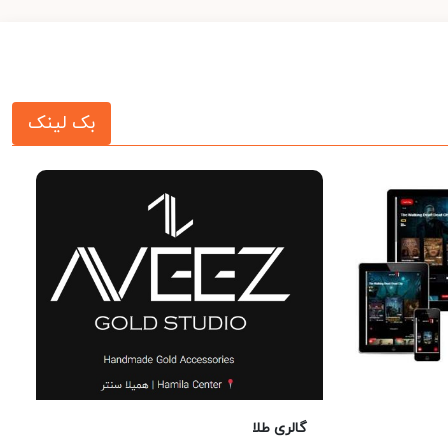
بک لینک
گالری طلا