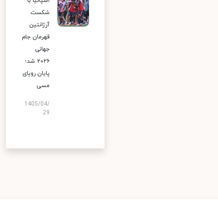
اسپانیا با
شکست
آرژانتین
قهرمان جام
جهانی
۲۰۲۶ شد؛
پایان رویای
مسی
1405/04/
29