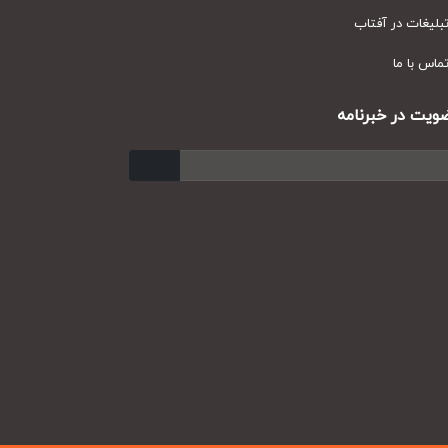
یغات در آفتاب
س با ما
ت در خبرنامه
ارسال