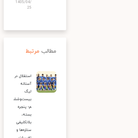
1405/04/
25
مطالب
مرتبط
استقلال در
آستانه
لیگ
بیست‌وشش
م؛ پنجره
بسته،
بلاتکلیفی
ستاره‌ها و
تغییرات