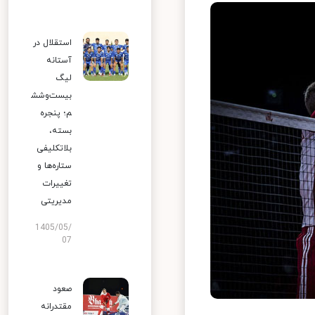
استقلال در
آستانه
لیگ
بیست‌وشش
م؛ پنجره
بسته،
بلاتکلیفی
ستاره‌ها و
تغییرات
مدیریتی
1405/05/
07
صعود
مقتدرانه