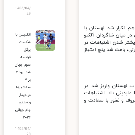
1405/04/
29
تکرار شد. لهستان با
 میان شاگردان آلکنو
انگلیس با
زی را در امتیاز ۲۰ برابر کرد ولی بیشتر شدن اشتباهات در
شکست
، باعث شد پنج امتیاز
پرگل
فرانسه
سوم جهان
شد؛ برد ۶
بر ۴
هم به حساب لهستان واریز شد. در
سه‌شیرها
ابدینی داد. اشتباهات
در دیدار
روف و غفور با سعادت و
رده‌بندی
جام جهانی
۲۰۲۶
1405/04/
28