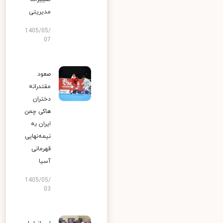
مدیریتی
1405/05/
07
صعود
مقتدرانه
دختران
هاکی چمن
ایران به
نیمه‌نهایی
قهرمانی
آسیا
1405/05/
03