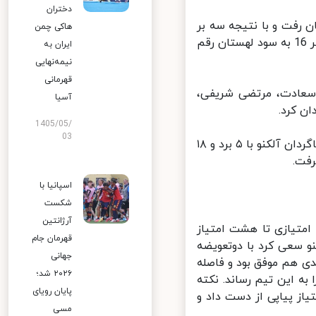
دختران
ه) به مصاف لهستان رفت و با نتیجه سه بر
هاکی چمن
صفر شکست خورد. سه ست این بازی با امتیازات 25 بر 20، 25 بر 20 و 25 بر 16 به سود لهستان رقم
ایران به
نیمه‌نهایی
قهرمانی
 سعادت، مرتضی شریفی،
آسیا
 کرد.
1405/05/
03
این هفتمین باخت پیاپی ایران در این دوره از مسابقات بود. با این نتیجه شاگردان آلکنو با ۵ برد و ۱۸
ت.
اسپانیا با
شکست
آرژانتین
امتیازی تا هشت امتیاز
قهرمان جام
و سعی کرد با دوتعویضه
جهانی
 هم موفق بود و فاصله
۲۰۲۶ شد؛
به این تیم رساند. نکته
پایان رویای
ز پیاپی از دست داد و
مسی