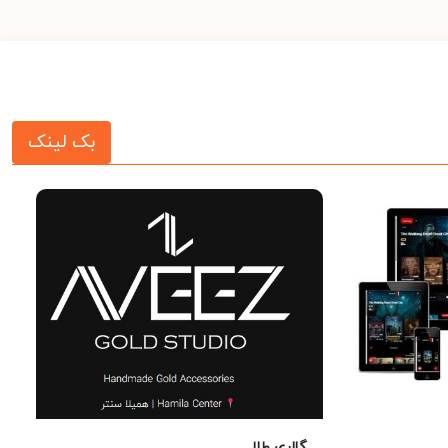
بک لینک
گالری طلا