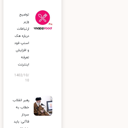
توضیح
وزیر
ارتباطات
درباره هک
اسنپ‌ فود
و افزایش
تعرفه
اینترنت
1402/10/
10
رهبر انقلاب
خطاب به
سردار
قاآنی: باید