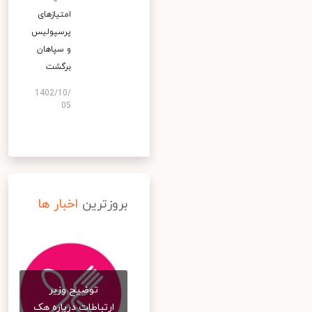
امتیازهای
پرسپولیس
و سپاهان
برگشت
1402/10/
05
بروزترین
اخبار ها
توضیح وزیر
ارتباطات درباره هک