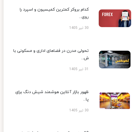
کدام بروکر کمترین کمیسیون و اسپرد را
روی...
30 تیر 1405
تحولی مدرن در فضاهای اداری و مسکونی با
ش...
31 تیر 1405
ظهور بازار آنلاین هوشمند شیش دنگ برای
پا...
30 تیر 1405