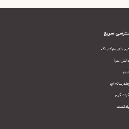
رسی سریع
یتال مارکتینگ
نش سرا
ار
رسانه ای
دشگری
دکست