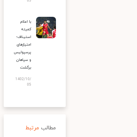
05
با اعلام
کمیته
استیناف؛
امتیازهای
پرسپولیس
و سپاهان
برگشت
1402/10/
05
مطالب
مرتبط