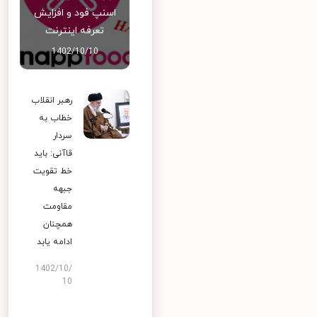
اسنپ‌ فود و افزایش
تعرفه اینترنت
1402/10/10
رهبر انقلاب
خطاب به
سردار
قاآنی: باید
خط تقویت
جبهه
مقاومت
همچنان
ادامه یابد
1402/10/
10