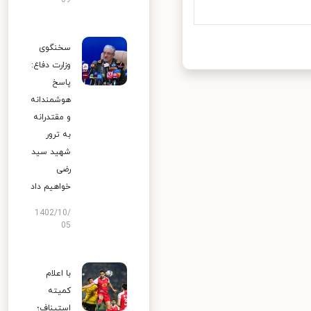
09
سخنگوی
وزارت دفاع:
پاسخ
هوشمندانه
و مقتدرانه
به ترور
شهید سید
رضی
خواهیم داد
1402/10/
05
با اعلام
کمیته
استیناف؛