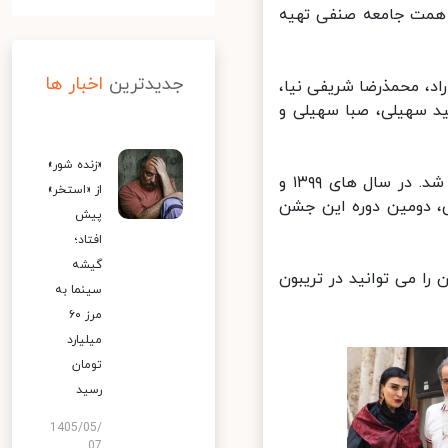
ن به همت جامعه صنفی تهیه
جدیدترین
اخبار ها
، محمذرضا شریفی نیا،
ید سهیلی، صبا سهیلی و
«زنده شور»
نخستین دوره آیین سپاس تهیه کنندگان سینمای ایران سال ۱۳۹۸ برگزار شد. در سال های ۱۳۹۹ و
از «استخر»
ی، دومین دوره این جشن
پیش
افتاد؛
گیشه
ا می توانید در تریبون
سینما به
مرز ۶۰
میلیارد
تومان
رسید
1405/05/
07