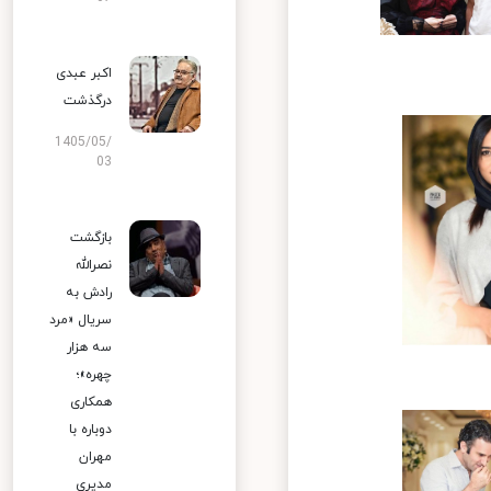
اکبر عبدی
درگذشت
1405/05/
03
بازگشت
نصرالله
رادش به
سریال «مرد
سه هزار
چهره»؛
همکاری
دوباره با
مهران
مدیری