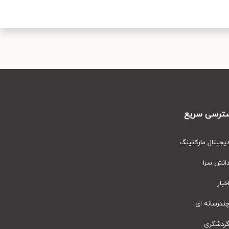
رسی سریع
یتال مارکتینگ
نش سرا
ار
رسانه ای
دشگری