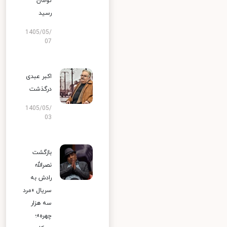
تومان
رسید
1405/05/
07
اکبر عبدی
درگذشت
1405/05/
03
بازگشت
نصرالله
رادش به
سریال «مرد
سه هزار
چهره»؛