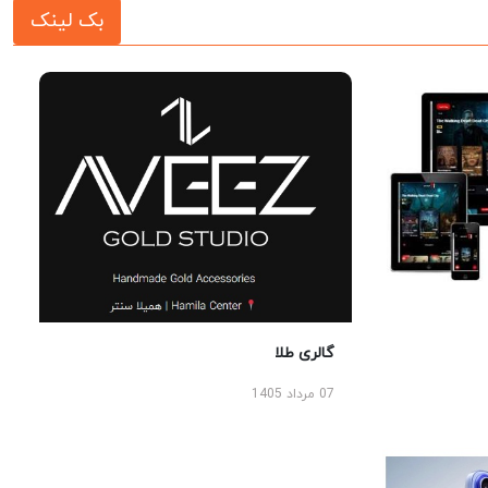
بک لینک
گالری طلا
07 مرداد 1405