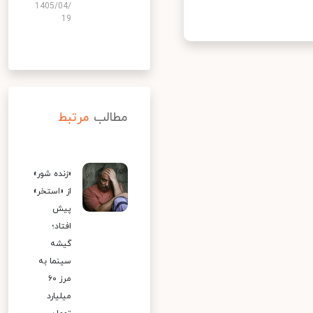
1405/04/
19
مطالب
مرتبط
«زنده شور»
از «استخر»
پیش
افتاد؛
گیشه
سینما به
مرز ۶۰
میلیارد