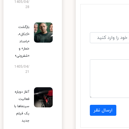
1405/04/
28
بازگشت
«کنکل»،
«بامداد
خمار» و
«شفرونی»
1405/04/
21
آغاز دوباره
فعالیت
سینماها با
ارسال نظر
یک فیلم
جدید