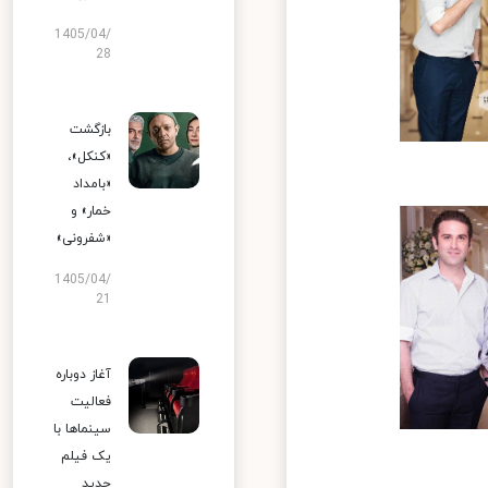
1405/04/
28
بازگشت
«کنکل»،
«بامداد
خمار» و
«شفرونی»
1405/04/
21
آغاز دوباره
فعالیت
سینماها با
یک فیلم
جدید