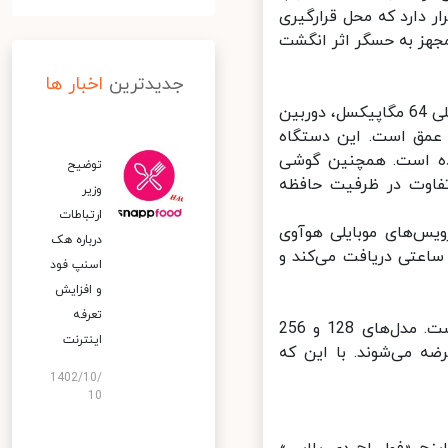
رار دارد که محل قرارگیری
ه مجهز به حسگر اثر انگشت
جدیدترین
اخبار ها
یک ماژول بیضی شکل در بخش پشتی قرار دارد که محل قرارگیری دوربین اصلی 64 مگاپیکسل، دوربین
کسل ماکرو و سنجش عمق است. این دستگاه
مایی کرده است. همچنین گوشی
توضیح
ساس تفاوت در ظرفیت حافظه
وزیر
ارتباطات
ط کاربری EMUI 11 به همراه سرویس‌های موبایلی هوآوی
درباره هک
قدرت خود را از باتری 3800 میلی‌آمپر ساعتی دریافت می‌کند و
اسنپ‌ فود
و افزایش
تعرفه
گوشی هواوی Nova 8 در رنگ‌های نقره‌ای، بنفش، سبز و مشکی موجود است. مدل‌های 128 و 256
اینترنت
 به ترتیب با قیمت‌های 505 و 565 دلار عرضه می‌شوند. با این که
1402/10/
10