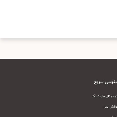
رسی سریع
یتال مارکتینگ
نش سرا