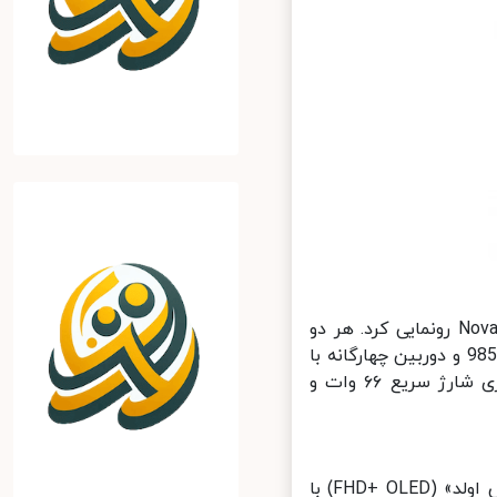
هوآوی از گوشی‌های جدید خود با نام‌های تجاری هواوی Nova 8 و Nova 8 Pro رونمایی کرد. هر دو
گوشی جدید هواوی مجهز به نمایشگر با نرخ تازه‌سازی بالا، تراشه‌های کرین 985 و دوربین چهارگانه با
سنسور اصلی 64 مگاپیکسل خواهند بود. همچنین این دو دستگاه از فناوری شارژ سریع ۶۶ وات و
گوشی هواوی Nova 8 مجهز به صفحه نمایش 6.67 اینچ «فول اچ دی پلاس اولد» (FHD+ OLED) با