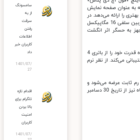
 Nova 8 Pro مجهز به نمایشگر بزرگ‌تر «اولد» (OLED) 6.72 اینچ «فول اچ دی پلاس»
سامسونگ
ست. این نمایشگر که به عنوان صفحه نمایش
از به
یجه رنگ‌های بهتری را ارائه می‌دهد. در
سرقت
بخش جلوی نمایشگر، یک حفره بیضی شکل وجود دارد که محل قرارگیری دوربین سلفی 16 مگاپیکسل
رفتن
ستگاه مجهز به حسگر اثر انگشت
اطلاعات
کاربران خبر
در بخش عقب شاهد قرارگیری چهار سنسور دوربین خواهید بود. این دستگاه قدرت خود را از باتری 4
داد
ز فناوری شارژ سریع ۶۶ وات هم پشتیبانی می‌کند. از نظر نرم
1401/07/
27
ل 128 و 256 گیگابایت با 8 گیگابایت رم ثابت عرضه می‌شود و
قیمت آن‌ها هم به ترتیب معادل 611 و 672 دلار است و فروش این دستگاه نیز از تاریخ 30 دسامبر
اقدام تازه
تلگرام برای
بالا بردن
امنیت
کاربران
1401/07/