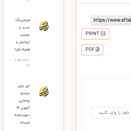
27
https://www.aft
فیلترینگ
جدید و
PRINT
عجیب
ایرانسل و
PDF
همراه اول!
1401/07/
27
اپل برای
مراسم
رونمایی
آیفون ۱۴
دعوت‌نامه
فرستاد