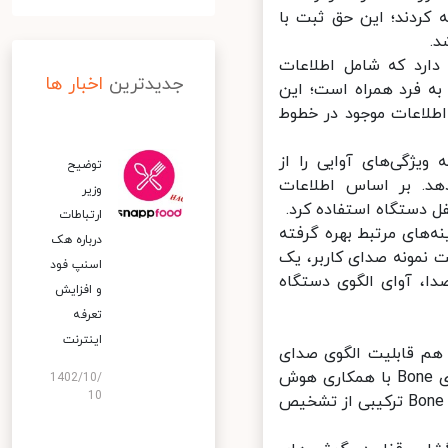
VoicePrint) را در چین ارائه کردند؛ این حق ثبت با
رد که شامل اطلاعات
جدیدترین
اخبار ها
 فرد همراه است؛ این
لاعات موجود در خطوط
ژگی‌های آوایی را از
توضیح
هد. بر اساس اطلاعات
وزیر
 دستگاه استفاده کرد.
ارتباطات
های مرتبط بهره گرفته
درباره هک
 نمونه صدای کاربر، یک
اسنپ‌ فود
، آوای الگوی دستگاه‌
و افزایش
تعرفه
اینترنت
شته باشید که محصولاتی مانند هوآوی FreeBuds 2 و FreeBuds 3 هم قابلیت الگوی صدای
Bone را با به روزرسانی جدید دریافت کرده‌اند. فناوری بیومتریک الگوی صدای Bone با همکاری هوش
1402/10/
10
مصنوعی می‌تواند هویت کاربر را با دریافت یک جمله، تایید کند. الگوی صدای Bone ترکیبی از تشخیص