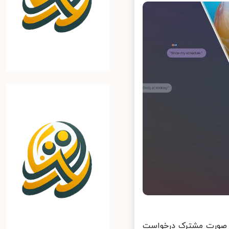
ه سال 2019 میلادی، هوآوی و دانشگاه Duke Kunshan به صورت مشترک درخواست