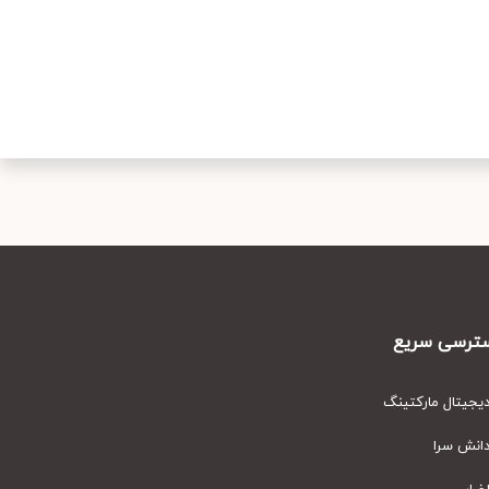
رسی سریع
یتال مارکتینگ
نش سرا