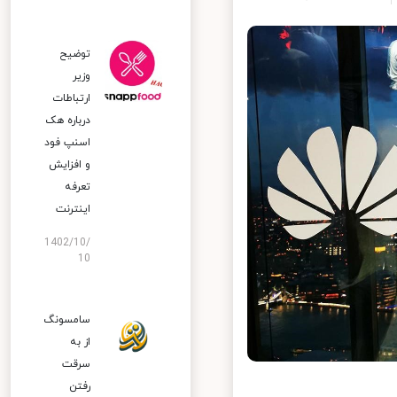
توضیح
وزیر
ارتباطات
درباره هک
اسنپ‌ فود
و افزایش
تعرفه
اینترنت
1402/10/
10
سامسونگ
از به
سرقت
رفتن