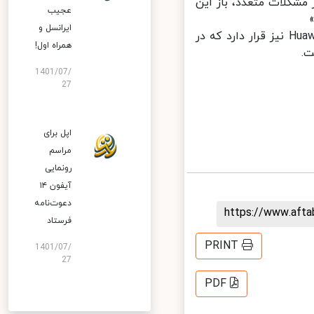
مشکلات متعدد، باز این
عجیب
ایرانسل و
هوآوی در آستانه برگزاری کنفرانس سالانه خود Huawei Developer Conference نیز قرار دارد که در
همراه اول!
1401/07/
27
اپل برای
مراسم
رونمایی
آیفون ۱۴
دعوت‌نامه
https://www.aft
فرستاد
PRINT
1401/07/
27
PDF