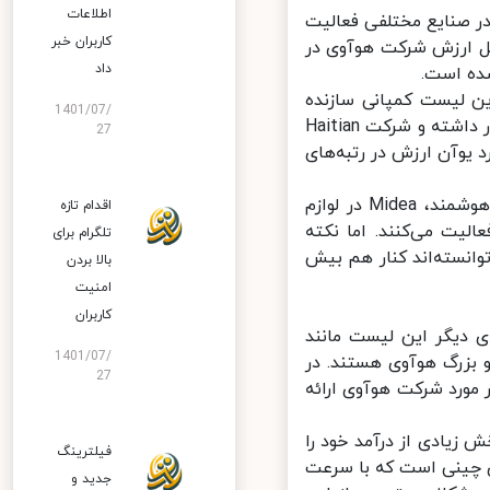
اطلاعات
صنایع مختلفی فعالیت
کاربران خبر
ل ارزش شرکت هوآوی در
داد
 لیست کمپانی سازنده
1401/07/
لوازم‌خانگی Midea Group با ارزشی برابر با 580 میلیارد یوآن در رتبه دوم قرار داشته و شرکت Haitian
27
یارد یوآن و BYD (Build your Dreams) با 490 میلیارد یوآن ارزش در رتبه‌های
این چهار شرکت در حوزه‌های مختلف از جمله هوآوی در مخابرات و گوشی هوشمند، Midea در لوازم
اقدام تازه
ی پلاستیک فعالیت می‌کنند. اما نکته
تلگرام برای
انسته‌اند کنار هم بیش
بالا بردن
امنیت
کاربران
دیگر این لیست مانند
1401/07/
و بزرگ هوآوی هستند. در
27
قات شرکت Hurun صحبت‌هایی در مورد شرکت هوآوی ارائه
کت بخش زیادی از درآمد خود را
فیلترینگ
 چینی است که با سرعت
جدید و