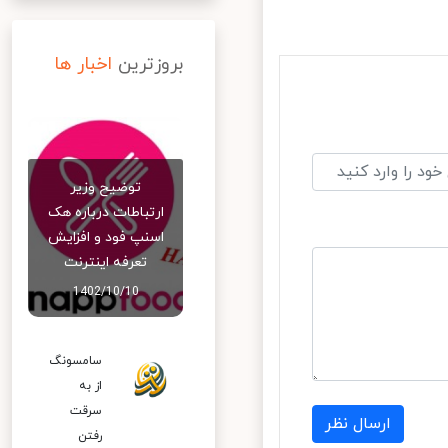
بروزترین
اخبار ها
توضیح وزیر
ارتباطات درباره هک
اسنپ‌ فود و افزایش
تعرفه اینترنت
1402/10/10
سامسونگ
از به
سرقت
ارسال نظر
رفتن