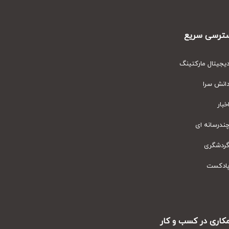
رسی سریع
یتال مارکتینگ
نش سرا
ار
رسانه ای
دشگری
دکست
ری در کسب و کار