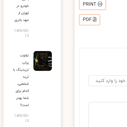
PRINT
خودرو در
تهران از
PDF
مهد باتری
1405/05/
13
تفاوت
پراپ
تریدینگ با
ترید
شخصی،
کدام برای
شما بهتر
است؟
1405/05/
13