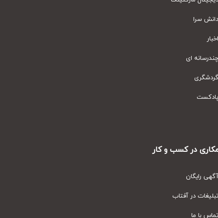
یتال مارکتینگ
نش سرا
ار
رسانه ای
دشگری
دکست
ری در کسب و کار
ی رایگان
یغات در آفتاب
س با ما