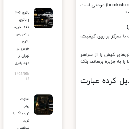
ما میدانیم اعتماد در سفر حرف اول را میزند، به همین دلیل بریم کیش (brimkish.com) مرجعی است
باتری ۲۰۶
و باتری
۲۰۷؛ خرید
و تعویض
انست با تمرکز بر روی کیفیت،
باتری
خودرو در
های کیش را از سراسر
تهران از
 به جزیره برساند، بلکه
مهد باتری
1405/05/
ل کرده عبارت
13
تفاوت
پراپ
تریدینگ با
ترید
شخصی،