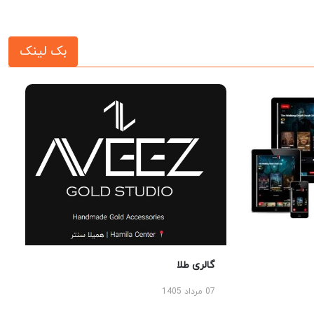
بک لینک
گالری طلا
07 مرداد 1405