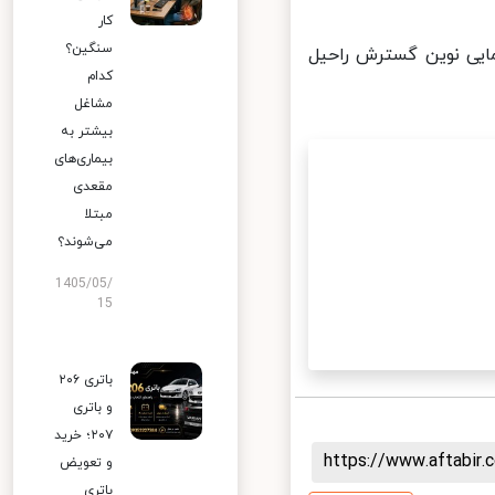
کار
سنگین؟
- غرفه شماره 1 آژانس هواپیمایی نوین گسترش راحیل
کدام
مشاغل
بیشتر به
بیماری‌های
مقعدی
مبتلا
می‌شوند؟
1405/05/
15
باتری ۲۰۶
و باتری
۲۰۷؛ خرید
https://www.aftabi
و تعویض
باتری