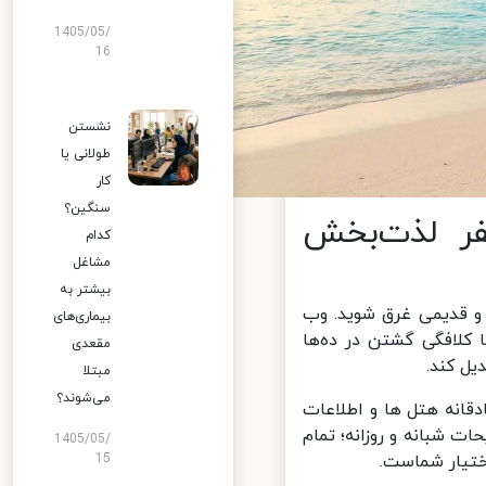
1405/05/
16
نشستن
طولانی یا
کار
سنگین؟
ر لذت‌بخش
کدام
مشاغل
بیشتر به
 قدیمی غرق شوید. وب
بیماری‌های
 است؛ تا کلافگی گشتن در ده‌ها
مقعدی
ل کند.
مبتلا
می‌شوند؟
انه هتل ها و اطلاعات
 شبانه و روزانه؛ تمام
1405/05/
تیار شماست.
15