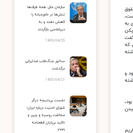
سازمان ملل: همه طرف‌ها
قوق
تنش‌ها در خاورمیانه را
ست،
کاهش دهند و به
 به
دیپلماسی بازگردند
پکن
گفت
1405/04/25
 که
شته
سناتور جنگ‌طلب ضدایرانی
درگذشت
د و
شته
1405/04/21
نشست بی‌نتیجه دیگر
ود،
شورای امنیت درباره ایران؛
یدن
مخالفت روسیه و چین و
تاکید برپایان قطعنامه
ریم
۲۲۳۱