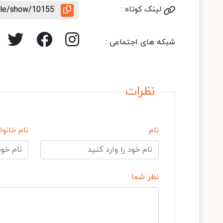
لینک کوتاه :
icle/show/10155
شبکه های اجتماعی :
نظرات
نام
نام خانوا
نظر شما