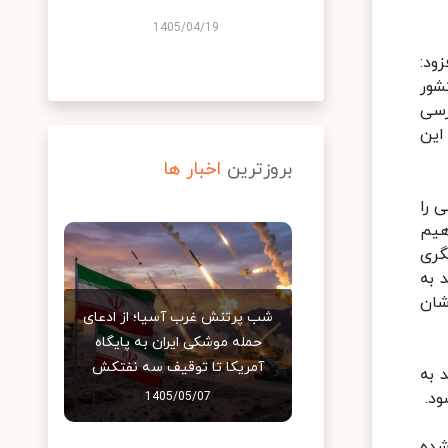
1405/04/19
ود:
شور
رسی
این
بروزترین
اخبار ها
 را
هیم
گری
 به
شان
شب پرتنش غرب آسیا؛ از ادعای
حمله موشکی ایران به پایگاه
آمریکا تا توقیف سه نفتکش
 به
ود.
1405/05/07
شده