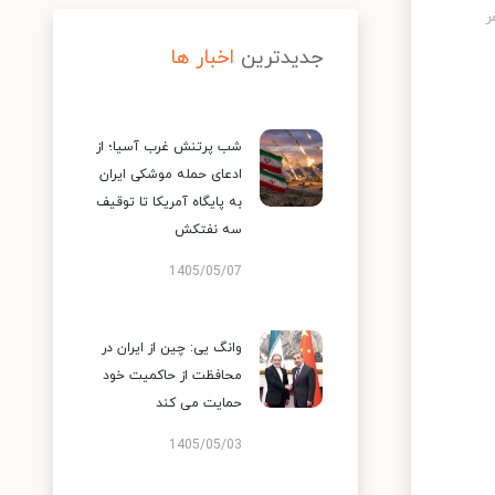
جدیدترین
اخبار ها
شب پرتنش غرب آسیا؛ از
ادعای حمله موشکی ایران
به پایگاه آمریکا تا توقیف
سه نفتکش
1405/05/07
وانگ یی: چین از ایران در
محافظت از حاکمیت خود
حمایت می کند
1405/05/03