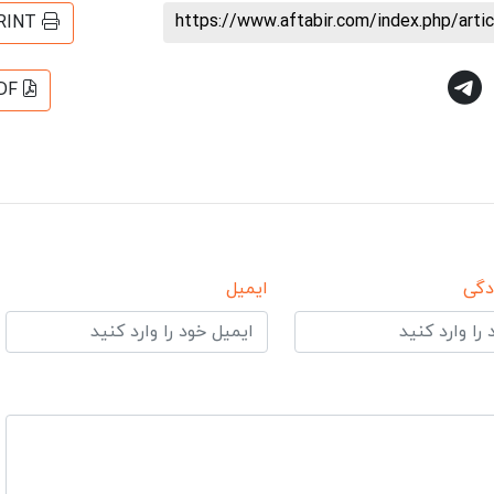
https://www.aftabir.com/index.php/art
RINT
DF
دگی
ایمیل