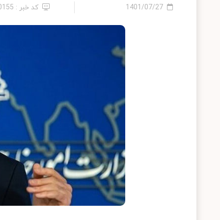
1401/07/27
کد خبر : 10155