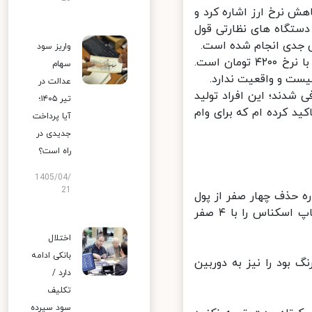
 نرخ ارز اشاره کرد و
دستگاه های نظارتی قول
تی جدی انجام شده است.
واریز سود
همتی تصریح کرد: ارزی که دولت فروخته و به بانک مرکزی تحویل می دهد با نرخ ۴۲۰۰ تومان است.
سهام
ست و واقعیت ندارد.
عدالت در
رفی شدند؛ این افراد تولید
تیر ۱۴۰۵؛
ید کرده ام که برای وام
آیا پرداخت
جدیدی در
راه است؟
1405/04/
21
 حذف چهار صفر از پول
ملی نیز گفت: بحث حذف چهار صفر از پول ملی در مجلس نهایی شده و چاپ اسکناس را با ۴ صفر
اختلال
بانکی ادامه
بود را نیز به دوربین
دارد /
تکلیف
سود سپرده