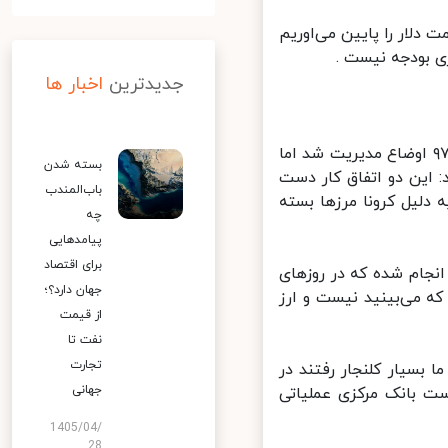
یمت دلار را پایین می‌اوریم
 بودجه نیست .
جدیدترین
اخبار ها
رئیس کل بانک مرکزی، به دلایل رشد قیمت دلار اشاره کرد و گفت : در سال ۹۷ اوضاع مدیریت شد اما
بسته شدن
 این دو اتفاق کار دست
باب‌المندب
لیل کرونا مرزها بسته
چه
پیامدهایی
برای اقتصاد
جام شده که در روزهای
جهان دارد؟؛
ه می‌بینید نیست و ارز
از قیمت
نفت تا
تجارت
بسیار کلنجار رفتند در
جهانی
ت بانک مرکزی عملیاتی
1405/04/
28