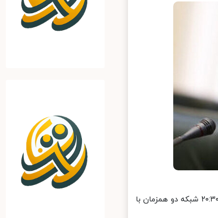
«عبدالناصر همتی» رئیس کل بانک مرکزی امشب در برنامه بدون تعارف خبر ۲۰:۳۰ شبکه دو همزمان با