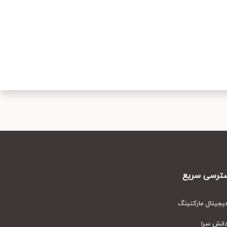
رسی سریع
یتال مارکتینگ
نش سرا