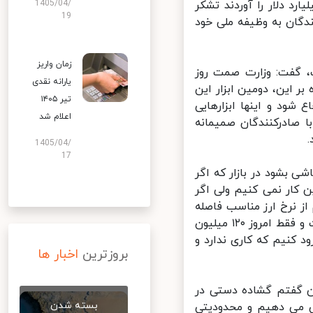
شتری بدهند. از شخصیت های حقیقی و حقوقی که ۴۵ میلیارد دلار را آوردند تشکر
1405/04/
19
گان به وظیفه ملی خود
زمان واریز
 گفت: وزارت صمت روز
یارانه نقدی
ر این، دومین ابزار این
تیر ۱۴۰۵
ود و اینها ابزارهایی
اعلام شد
 صادرکنندگان صمیمانه
1405/04/
17
ی بشود در بازار که اگر
کار نمی کنیم ولی اگر
 نرخ ارز مناسب فاصله
بگیریم و بیشتر دخالت بانک مرکزی برای تامین منابع مورد نیاز واردات است و فقط امروز ۱۲۰ میلیون
د کنیم که کاری ندارد و
بروزترین
اخبار ها
 گفتم گشاده دستی در
بسته شدن
 می دهیم و محدودیتی