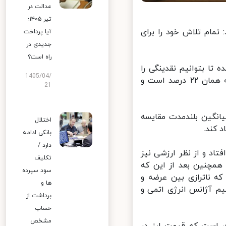
عدالت در
تیر ۱۴۰۵؛
مام تلاش خود را برای
آیا پرداخت
جدیدی در
راه است؟
ا بتوانیم نقدینگی را
1405/04/
کنترل کنیم و هدف‌گذاری تورمی برای یک سال آینده را اعلام کرده‌ایم که همان ۲۲ درصد است و
21
صد بوده که اگر با میانگین بلندمدت مقایسه
اختلال
بانکی ادامه
دارد /
اد و از نظر ارزشی نیز
تکلیف
همچنین بعد از این که
سود سپرده
ه ناترازی بین عرضه و
ها و
یم آژانس انرژی اتمی و
برداشت از
حساب
مشخص
است که قیمت ارز در