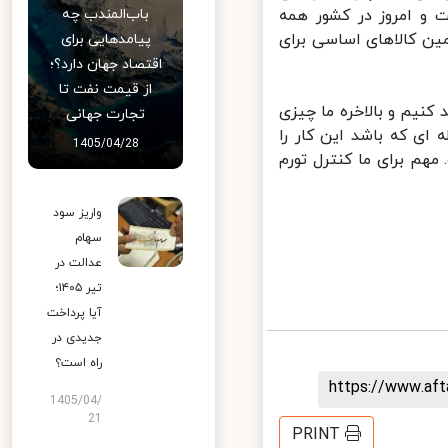
و امروز در کشور همه
باب‌المندب چه
ین کالاهای اساسی برای
پیامدهایی برای
اقتصاد جهان دارد؟؛
از قیمت نفت تا
یم و بالاخره ما چیزی
تجارت جهانی
ه ای که باشد این کار را
1405/04/28
م برای ما کنترل تورم
واریز سود
سهام
عدالت در
تیر ۱۴۰۵؛
آیا پرداخت
جدیدی در
راه است؟
https://www.af
1405/04/
21
PRINT