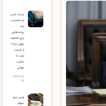
بسته شدن
باب‌المندب
چه
پیامدهایی
برای اقتصاد
جهان دارد؟؛
از قیمت
نفت تا
تجارت
جهانی
1405/04/
28
واریز سود
سهام