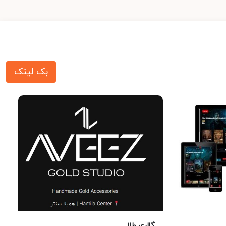
بک لینک
گالری طلا