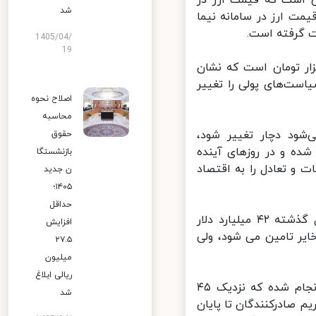
شد
ت ارز در سامانه نیما
1405/04/
19
د: میانگین یک ماه گذشته درهم ۴۴۰۰ تومان و دلار ۱۶ هزار تومان است که نشان
ت‌های پولی را تغییر
اصلاح نحوه
محاسبه
شود دچار تغییر شود،
حقوق
ده و در روزهای آینده
بازنشستگا
 و تعادل را به اقتصاد
ن جدید
۱۴۰۵؛
حداقل
همتی در ادامه با اشاره به عبور از اقتصاد نفتی به غیرنفتی، گفت: سال گذشته ۴۲ میلیارد دلار
افزایش
یر تامین می شود، ولی
۲۷.۵
میلیون
ریالی ابلاغ
وی با اشاره به اینکه در دو سال گذشته حدود ۷۲ میلیارد دلار صادرات انجام شده که نزدیک ۴۵
شد
زنگشت و امیدواریم صادرکنندگان تا پایان