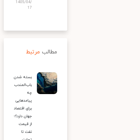
1405/04/
17
مطالب
مرتبط
بسته شدن
باب‌المندب
چه
پیامدهایی
برای اقتصاد
جهان دارد؟؛
از قیمت
نفت تا
تجارت