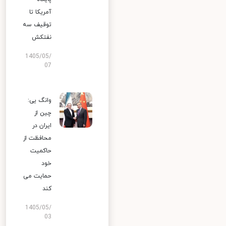
آمریکا تا
توقیف سه
نفتکش
1405/05/
07
وانگ یی:
چین از
ایران در
محافظت از
حاکمیت
خود
حمایت می
کند
1405/05/
03