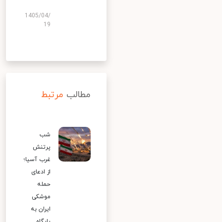
1405/04/
19
مطالب
مرتبط
شب
پرتنش
غرب آسیا؛
از ادعای
حمله
موشکی
ایران به
پایگاه