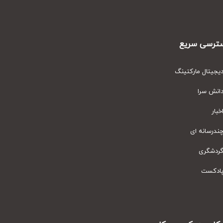
رسی سریع
یتال مارکتینگ
نش سرا
ار
رسانه ای
دشگری
دکست