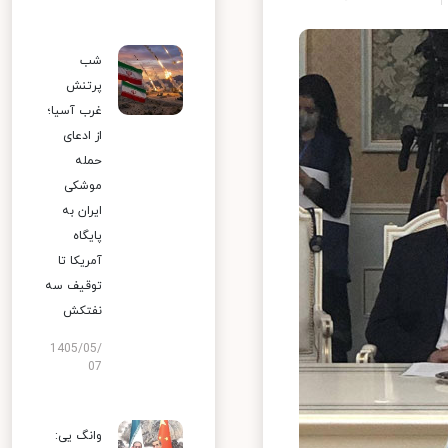
شب
پرتنش
غرب آسیا؛
از ادعای
حمله
موشکی
ایران به
پایگاه
آمریکا تا
توقیف سه
نفتکش
1405/05/
07
وانگ یی: