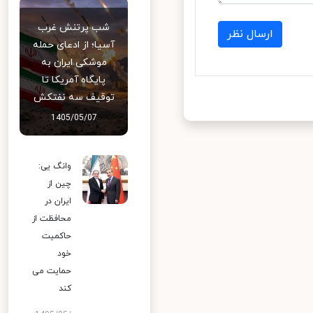
شب پرتنش غرب
ارسال نظر
آسیا؛ از ادعای حمله
موشکی ایران به
پایگاه آمریکا تا
توقیف سه نفتکش
1405/05/07
وانگ یی:
چین از
ایران در
محافظت از
حاکمیت
خود
حمایت می
کند