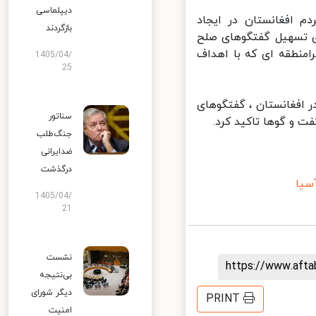
دیپلماسی
 افغانستان در ایجاد
بازگردند
 تسهیل گفتگوهای صلح
امنطقه ای که با اهداف
1405/04/
25
ر افغانستان ، گفتگوهای
سناتور
 و گوها تاکید کرد.
جنگ‌طلب
ضدایرانی
درگذشت
یا
1405/04/
21
نشست
https://www.aft
بی‌نتیجه
دیگر شورای
PRINT
امنیت