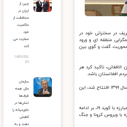
چین از
ایران در
محافظت از
حاکمیت
خود
یف در سخنرانی خود در
ایی منطقه ای و ورود
حمایت می
محوریت گفت و گوی بین
کند
1405/05/
03
افغانی، تاکید کرد هر
م افغانستان باشد.
سازمان
ظریف با اشاره به اتصال راه آهن افغانستان به شبکه راه آهن ایران که در سال ۱۳۹۹ افتتاح شد، این
ملل: همه
طرف‌ها
تنش‌ها در
وزیر امور خارجه با اشاره به اقدامات ایران در تامین نیازهای افغانستان در مبارزه با کوید ۱۹، بر ادامه
خاورمیانه را
 با ویروس کرونا و جنگ
کاهش
دهند و به