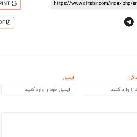
https://www.aftabir.com/index.php/a
RINT
DF
دگی
ایمیل