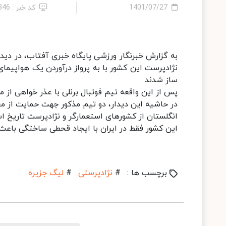
1401/07/27
کد خبر : 346
به گزارش خبرنگار ورزشی پایگاه خبری آفتاب، در دی
نژادپرست این کشور با به پرواز درآوردن یک هواپی
ساز شدند.
پس از این واقعه تیم فوتبال برنلی با عذر خواهی از 
در حاشیه این دیدار، دو تیم مذکور جهت حمایت از مع
انگلستان از کشورهای استعمارگر و نژادپرست تاریخ اس
این کشور فقط در ایران با ایجاد قحطی ساختگی باعث مرگ ۹ تا ۱۱ میلیون نفر از هموطنان
برچسب ها :
#
نژادپرستی
#
لیگ جزیره