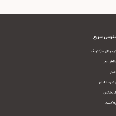
رسی سریع
یتال مارکتینگ
نش سرا
ار
رسانه ای
دشگری
دکست