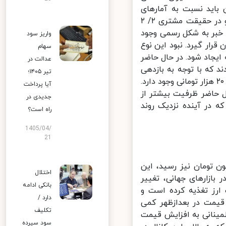
نابراین باید نسبت به آمارهای
موجود در بازار شفاف‌سازی شود که این عرضه به چه شکل صورت می‌گیرد و در حقیقت مشتری ۲/ ۲
 خبر به شکل رسمی وجود
واریز سود
رار گیرد. نبود این نوع
سهام
یجاد شود. در حال حاضر
عدالت در
د که با توجه به بازدهی
تیر ۱۴۰۵؛
بالای سایر بازارهای موازی، امکان تعدیل قیمتی و حرکت به سمت بالای کانال ۲۰ هزار تومانی وجود دارد.
آیا پرداخت
 حاضر ظرفیت بیشتر از
جدیدی در
در آینده نزدیک روند
راه است؟
1405/04/
21
قیمت سکه افزایشی بود و به بالاتر از کانال ۹ میلیون تومان نیز رسید، این
اختلال
زارهای جهانی، تغییر
بانکی ادامه
رز تغذیه کرده است و
دارد /
ند، البته این قیمت در بعدازظهر کمی
تکلیف
ا همچنان اطمینانی به افزایش قیمت
سود سپرده