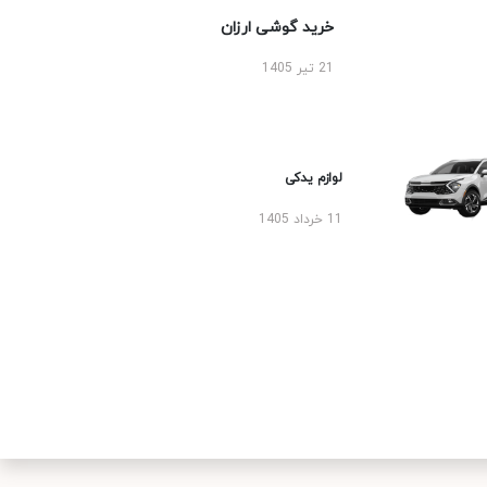
خرید گوشی ارزان
21 تیر 1405
لوازم یدکی
11 خرداد 1405