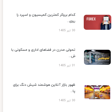
کدام بروکر کمترین کمیسیون و اسپرد را
روی...
30 تیر 1405
تحولی مدرن در فضاهای اداری و مسکونی با
ش...
31 تیر 1405
ظهور بازار آنلاین هوشمند شیش دنگ برای
پا...
30 تیر 1405