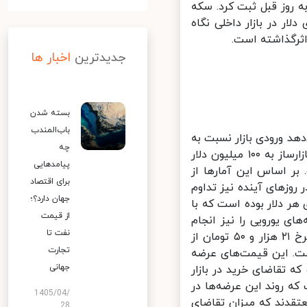
 ۱۲۰ هزارتومانی را نسبت به روز قبل ثبت کرد. سکه
 در بازار داخلی نگاه
جدیدترین
اخبار ها
بسته شدن
باب‌المندب
د ورودی بازار نسبت به
چه
روزهای قبل تقویت شده است. روز گذشته خبرگزاری تسنیم اعلام کرد که بازارساز به ۱۰۰ میلیون دلار
پیامدهایی
روش رفته است. بر اساس این آمارها از
برای اقتصاد
رقم‌ها در روزهای آینده نیز تداوم
جهان دارد؟؛
ذشته با قیمت ۱۸ هزار و ۸۹۰ تومان برای هر دلار بوده است که با
از قیمت
ی یورویی را نیز انجام
نفت تا
داد، براساس آمارهای منتشر شده، صبح روز گذشته ۵/ ۲ میلیون یورو با نرخ ۲۱ هزار و ۵۰ تومان از
تجارت
ار یورو معامله شده است. این قیمت‌های عرضه
جهانی
تقاضای خرید در بازار
 روند این عرضه‌ها در
1405/04/
عتقدند که میزان تقاضای
28