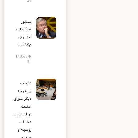
25
سناتور
جنگ‌طلب
ضدایرانی
درگذشت
1405/04/
21
نشست
بی‌نتیجه
دیگر شورای
امنیت
درباره ایران؛
مخالفت
روسیه و
چین و