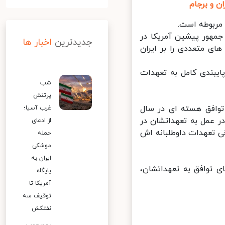
 و برجام
مربوطه است.
مهور پیشین آمریکا در
جدیدترین
اخبار ها
های متعددی را بر ایران
یبندی کامل به تعهدات
شب
پرتنش
وافق هسته ای در سال
غرب آسیا؛
 عمل به تعهداتشان در
از ادعای
 تعهدات داوطلبانه اش
حمله
موشکی
ایران به
 توافق به تعهداتشان،
پایگاه
آمریکا تا
توقیف سه
نفتکش