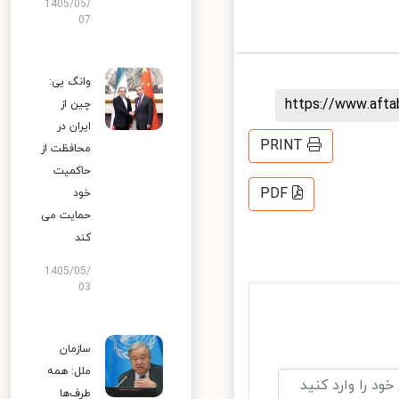
1405/05/
07
وانگ یی:
https://www.aft
چین از
ایران در
PRINT
محافظت از
حاکمیت
PDF
خود
حمایت می
کند
1405/05/
03
سازمان
ملل: همه
طرف‌ها