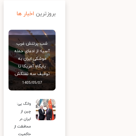
بروزترین
اخبار ها
شب پرتنش غرب
آسیا؛ از ادعای حمله
موشکی ایران به
پایگاه آمریکا تا
توقیف سه نفتکش
1405/05/07
وانگ یی:
چین از
ایران در
محافظت از
حاکمیت