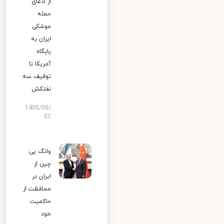
از ادعای
حمله
موشکی
ایران به
پایگاه
آمریکا تا
توقیف سه
نفتکش
1405/05/
07
وانگ یی:
چین از
ایران در
محافظت از
حاکمیت
خود