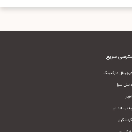
رسی سریع
یتال مارکتینگ
نش سرا
ار
رسانه ای
دشگری