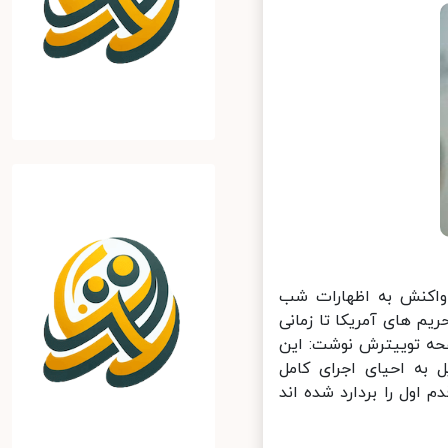
واکنش به اظهارات شب
 های آمریکا تا زمانی
حه توییترش نوشت: این
ه احیای اجرای کامل
ول را بردارد شده اند