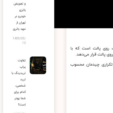
و تعویض
باتری
خودرو در
تهران از
مهد باتری
1405/05/
13
روی پالت است که با
پالت قرار می‌دهد.
تفاوت
کراری چیدمان محسوب
پراپ
تریدینگ با
ترید
شخصی،
کدام برای
شما بهتر
است؟