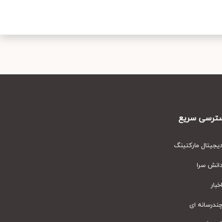
رسی سریع
یتال مارکتینگ
نش سرا
ار
رسانه ای