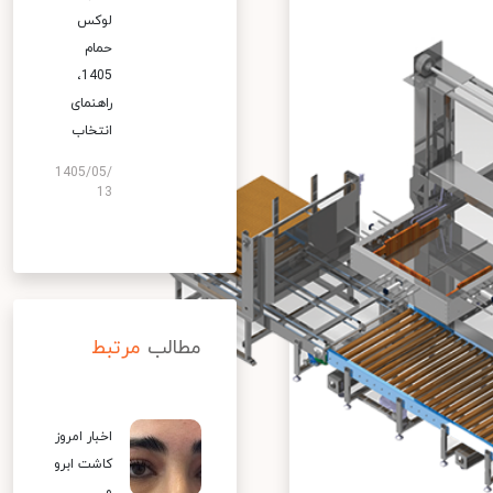
لوکس
حمام
1405،
راهنمای
انتخاب
1405/05/
13
مطالب
مرتبط
اخبار امروز
کاشت ابرو
و