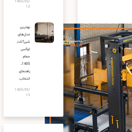
1405/05/
13
بهترین
مدل‌های
شیرآلات
لوکس
حمام
1405،
راهنمای
انتخاب
1405/05/
13