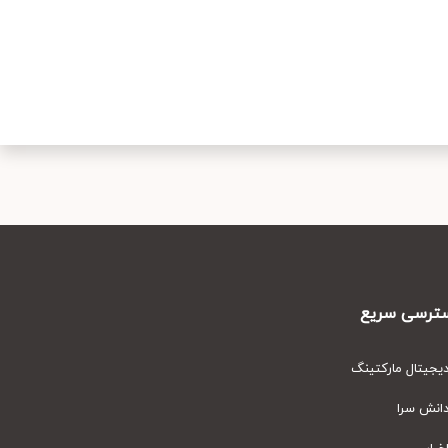
رسی سریع
یتال مارکتینگ
نش سرا