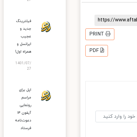
27
https://www.aft
فیلترینگ
جدید و
PRINT
عجیب
ایرانسل و
PDF
همراه اول!
1401/07/
27
اپل برای
مراسم
رونمایی
آیفون ۱۴
دعوت‌نامه
فرستاد