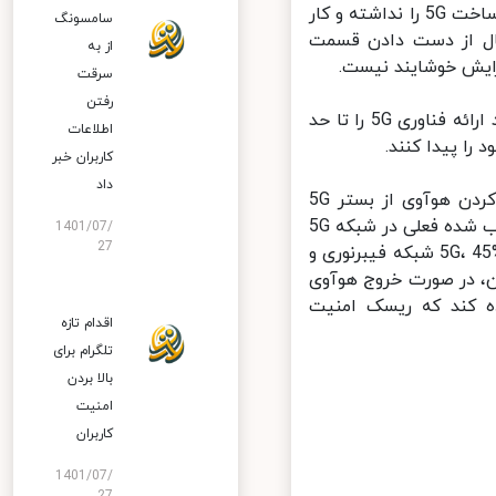
است. در حال حاضر هیچ کدام از شرکت‌های آمریکایی توانایی ارائه کامل زیرساخت 5G را نداشته و کار
سامسونگ
ال از دست دادن قسمت
از به
ایش خوشایند نیست.
سرقت
رفتن
به همین دلیل تلاش می‌کند رقیب جدید چینی را از میدان خارج کرده و روند ارائه فناوری 5G را تا حد
اطلاعات
 پیدا کنند.
کاربران خبر
داد
اما آیا به همین راحتی می‌توان هوآوی را از این معادله خارج کرد؟ خارج کردن هوآوی از بستر 5G
انگلیس در حال حاضر به معنی خارج کردن حداقل 35% از سخت‌افزارهای نصب شده فعلی در شبکه 5G
1401/07/
27
است که میزان خسارت ناشی از آن بسیار زیاد خواهد بود. به غیر از شبکه 5G، 45% شبکه فیبرنوری و
 این، در صورت خروج هوآوی
ه کند که ریسک امنیت
اقدام تازه
تلگرام برای
بالا بردن
امنیت
کاربران
1401/07/