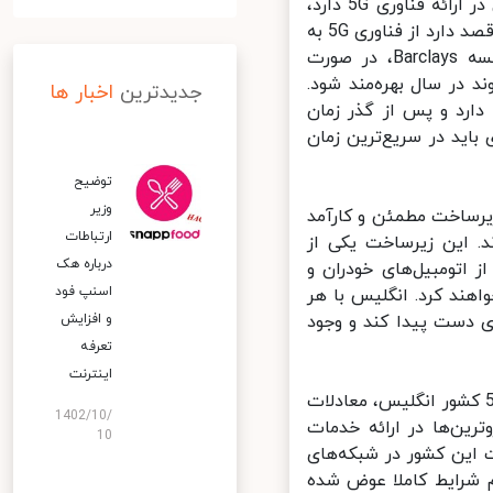
با توجه به این دلایل، یکی از کشورهایی که تمایل بسیاری برای پیشرو بودن در ارائه فناوری 5G دارد،
انگلیس است که سرمایه‌گذاری زیادی نیز در این بخش انجام داده. انگلیس قصد دارد از فناوری 5G به
عنوان موتور محرکه اقتصاد خود استفاده کند. بر اساس تحقیقات موسسه Barclays، در صورت
س می‌تواند از سودی معادل 15 میلیارد پوند در سال بهره‌مند شود.
جدیدترین
اخبار ها
دارد و پس از گذر زمان
اید در سریع‌ترین زمان
توضیح
وزیر
رساخت مطمئن و کارآمد
ارتباطات
د. این زیرساخت یکی از
درباره هک
 اتومبیل‌های خودران و
اسنپ‌ فود
 حیاتی خواهند کرد. انگلیس با هر
ن فناوری دست پیدا کند و وجود
و افزایش
تعرفه
اینترنت
با ورود آمریکا به این معادله و سعی برای خارج کردن هوآوی از پروژه 5G کشور انگلیس، معادلات
1402/10/
ن‌ها در ارائه خدمات
10
این کشور در شبکه‌های
اما در نسل پنجم شرایط کاملا عوض شده