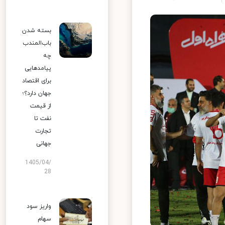
بسته شدن
باب‌المندب
چه
پیامدهایی
برای اقتصاد
جهان دارد؟؛
از قیمت
نفت تا
تجارت
جهانی
1405/04/
28
واریز سود
سهام