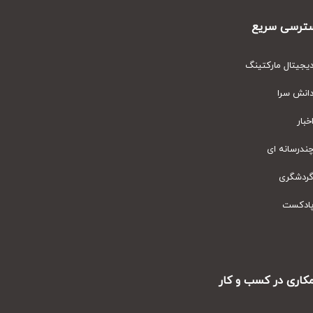
رسی سریع
یتال مارکتینگ
نش سرا
ار
رسانه ای
دشگری
دکست
ری در کسب و کار