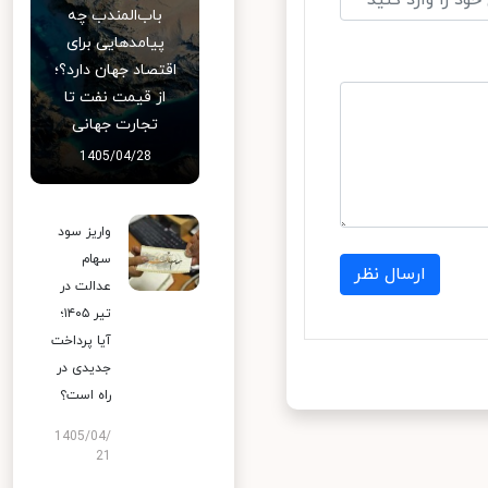
باب‌المندب چه
پیامدهایی برای
اقتصاد جهان دارد؟؛
از قیمت نفت تا
تجارت جهانی
1405/04/28
واریز سود
سهام
ارسال نظر
عدالت در
تیر ۱۴۰۵؛
آیا پرداخت
جدیدی در
راه است؟
1405/04/
21