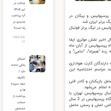
عدالت در
تیر ۱۴۰۵؛
پرسپولیس و پیکان در
آیا پرداخت
جدیدی در
ی پرسپولیس در لیگ برتر فوتبال
راه است؟
1405/04/
اخیر نقش موثری ایفا
21
پرسپولیس از آبان ماه
رده "همراه"، "حامی" و
اختلال
ع کرده که دارندگان کارت هواداری
بانکی ادامه
. مراسم اختتامیه این
دارد /
تکلیف
 بازیکنان و کادر فنی
سود سپرده
اعلام می‌شود.
ها و
ال پرسپولیس تهران با
برداشت از
اهدای پاداش تجلیل کرد. این پاداش به منظور قدردانی از موفقیت‌‌های باشگاه پرسپولیس در 2 سال
حساب
می اصلی و رسمی حاصل
مشخص