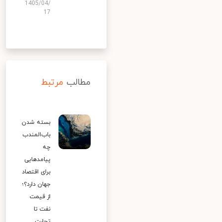
1405/04/
17
مطالب
مرتبط
بسته شدن
باب‌المندب
چه
پیامدهایی
برای اقتصاد
جهان دارد؟؛
از قیمت
نفت تا
تجارت