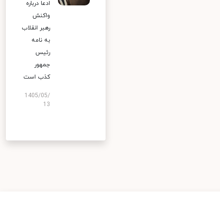
ادعا درباره
واکنش
رهبر انقلاب
به نامه
رئیس
جمهور
کذب است
1405/05/
13