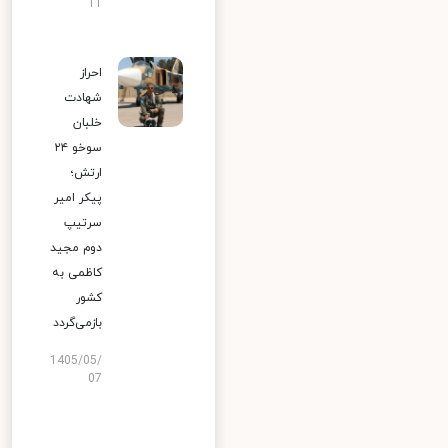
11
احراز
شهادت
خلبان
سوخو ۲۴
ارتش؛
پیکر امیر
سرتیپ
دوم مجید
کاظمی به
کشور
بازمی‌گردد
1405/05/
07