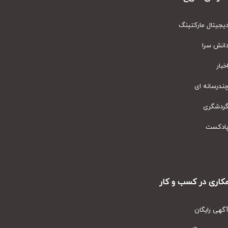
یتال مارکتینگ
نش سرا
ار
رسانه ای
دشگری
دکست
ری در کسب و کار
ی رایگان