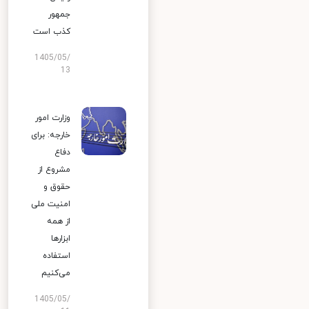
جمهور
کذب است
1405/05/
13
وزارت امور
خارجه: برای
دفاع
مشروع از
حقوق و
امنیت ملی
از همه
ابزارها
استفاده
می‌کنیم
1405/05/