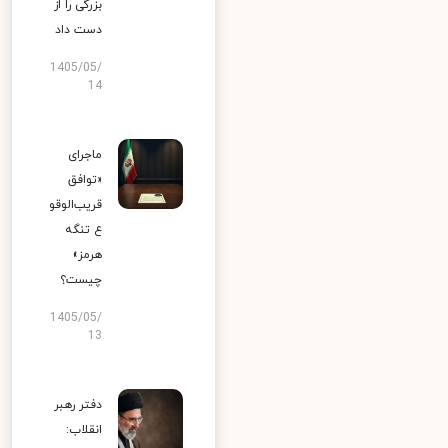
بزرگی را از
دست داد
1405/05/
14
ماجرای
«توافق
قریب‌الوقو
ع تنگه
هرمز»
چیست؟
1405/05/
13
دفتر رهبر
انقلاب: