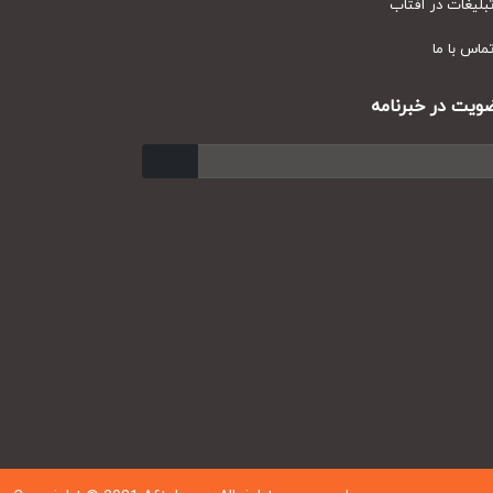
یغات در آفتاب
س با ما
ت در خبرنامه
ارسال