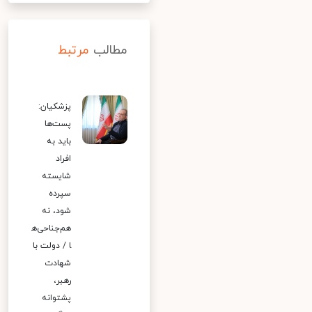
مطالب
مرتبط
پزشکیان:
پست‌ها
باید به
افراد
شایسته
سپرده
شود، نه
هم‌جناحی‌ه
ا / دولت با
شهادت
رهبر،
پشتوانه