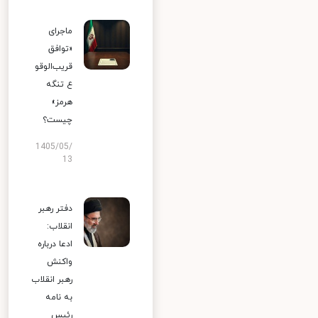
ماجرای
«توافق
قریب‌الوقو
ع تنگه
هرمز»
چیست؟
1405/05/
13
دفتر رهبر
انقلاب:
ادعا درباره
واکنش
رهبر انقلاب
به نامه
رئیس