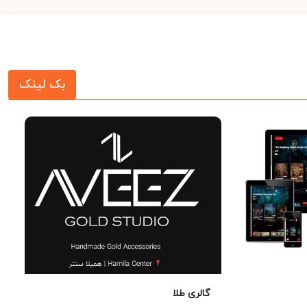
بک لینک
گالری طلا