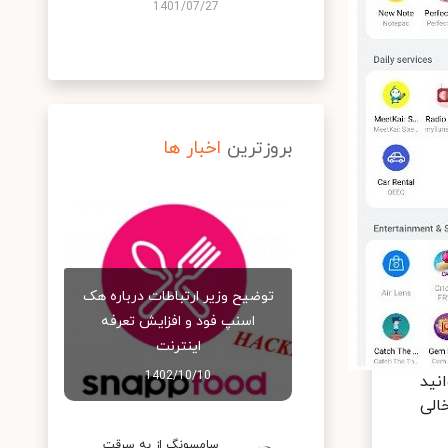
1401/07/27
بروزترین
اخبار ها
توضیح وزیر ارتباطات درباره هک
اسنپ‌ فود و افزایش تعرفه
اینترنت
1402/10/10
نید
 خالی
سامسونگ از به سرقت