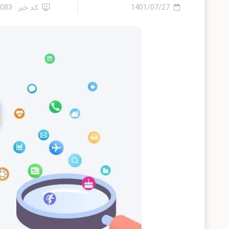
1401/07/27
کد خبر : 6083