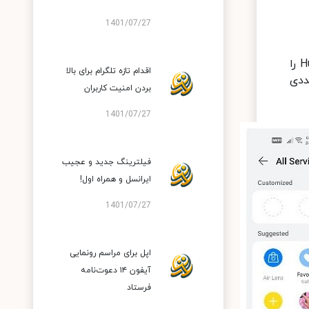
1401/07/27
با ضربه زدن بر روی دکمه More در گوشه بالایی صفحه، یک منو ظاهر می‌شود که از طریق آن می‌توان Huawei Assistant را
اقدام تازه تلگرام برای بالا
ددی
بردن امنیت کاربران
1401/07/27
فیلترینگ جدید و عجیب
ایرانسل و همراه اول!
1401/07/27
اپل برای مراسم رونمایی
آیفون ۱۴ دعوت‌نامه
فرستاد