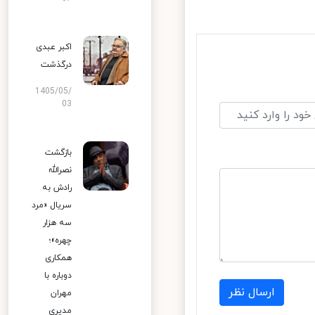
اکبر عبدی
درگذشت
1405/05/
03
بازگشت
نصرالله
رادش به
سریال «مرد
سه هزار
چهره»؛
همکاری
دوباره با
ارسال نظر
مهران
مدیری