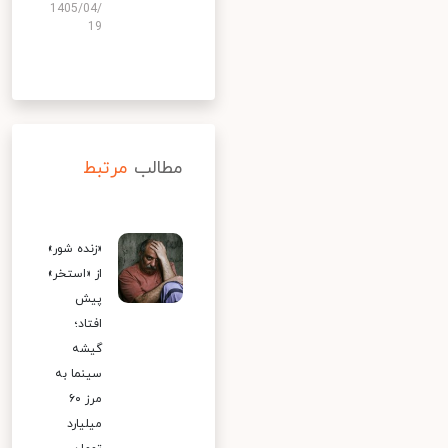
1405/04/
19
مطالب
مرتبط
«زنده شور»
از «استخر»
پیش
افتاد؛
گیشه
سینما به
مرز ۶۰
میلیارد