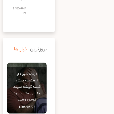
1405/04/
19
بروزترین
اخبار ها
«زنده شور» از
«استخر» پیش
افتاد؛ گیشه سینما
به مرز ۶۰ میلیارد
تومان رسید
1405/05/07