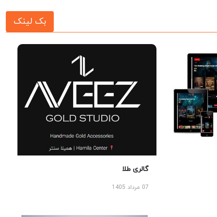
بک لینک
گالری طلا
07 مرداد 1405