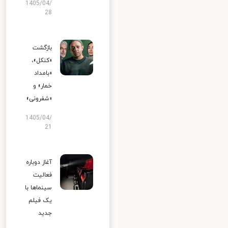
1405/04/
28
بازگشت
«کنکل»،
«بامداد
خمار» و
«شفرونی»
1405/04/
21
آغاز دوباره
فعالیت
سینماها با
یک فیلم
جدید