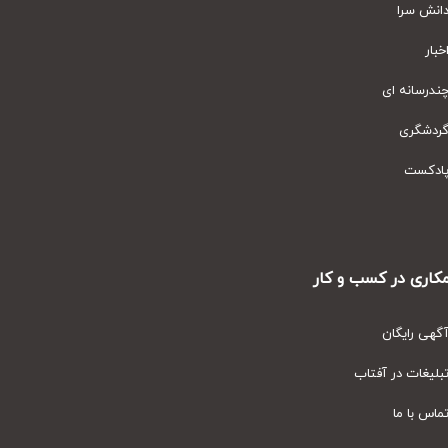
نش سرا
ار
رسانه ای
دشگری
دکست
ری در کسب و کار
ی رایگان
یغات در آفتاب
س با ما