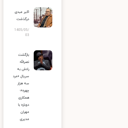
اکبر عبدی
درگذشت
1405/05/
03
بازگشت
نصرالله
رادش به
سریال «مرد
سه هزار
چهره»؛
همکاری
دوباره با
مهران
مدیری