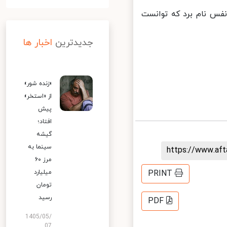
که ماه کامل شد و نفس نام برد که توانست
جدیدترین
اخبار ها
«زنده شور»
از «استخر»
پیش
افتاد؛
گیشه
سینما به
https://www.af
مرز ۶۰
میلیارد
PRINT
تومان
رسید
PDF
1405/05/
07