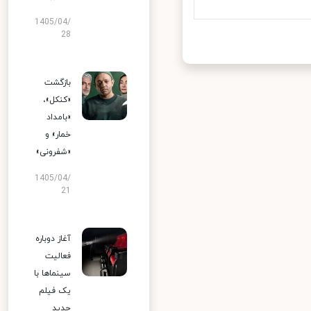
1405/04/
28
بازگشت
«کنکل»،
«بامداد
خمار» و
«شفرونی»
1405/04/
21
آغاز دوباره
فعالیت
سینماها با
یک فیلم
جدید