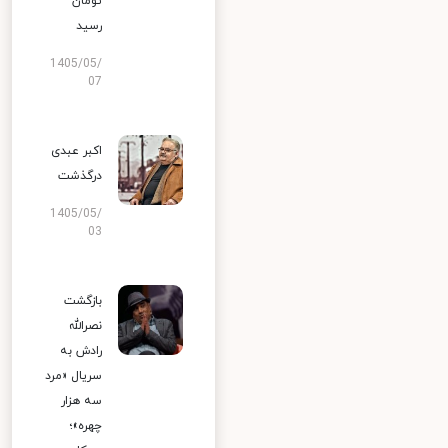
تومان
رسید
1405/05/
07
اکبر عبدی
درگذشت
1405/05/
03
بازگشت
نصرالله
رادش به
سریال «مرد
سه هزار
چهره»؛