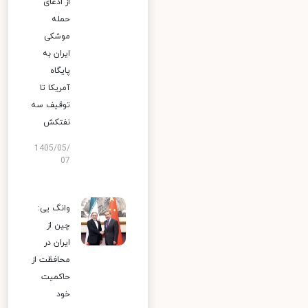
از ادعای
حمله
موشکی
ایران به
پایگاه
آمریکا تا
توقیف سه
نفتکش
1405/05/
07
وانگ یی:
چین از
ایران در
محافظت از
حاکمیت
خود