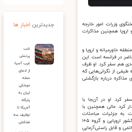
گوی وزرات امور خارجه
جدیدترین
اخبار ها
اروپا همچنین مذاکرات
شب
قه خاورمیانه و اروپا و
پرتنش
ضر در فرانسه است. این
ی هم سفر کرد. او ظرف
غرب آسیا؛
طیفی از نگرانی‌هایی که
از ادعای
مذاکره درباره بازگشتی
حمله
موشکی
ایران به
 کرد. او در آن‌جا با
پایگاه
] دیدار کرد. مالی همچنین با
آمریکا تا
 به جزئیات مباحثات
توقیف سه
دیپلماتیک ورود نمی‌کنم و به همین بسنده می‌کنم که آمریکا، این سه کشور اروپایی و گروه ۵+۱
نفتکش
ی و قابل راستی‌آزمایی