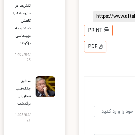
تنش‌ها در
خاورمیانه را
https://www.aft
کاهش
دهند و به
PRINT
دیپلماسی
بازگردند
PDF
1405/04/
25
سناتور
جنگ‌طلب
ضدایرانی
درگذشت
1405/04/
21