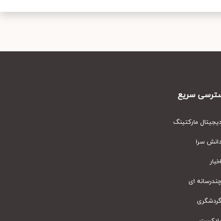
رسی سریع
یتال مارکتینگ
نش سرا
ار
رسانه ای
دشگری