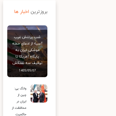
بروزترین
اخبار ها
شب پرتنش غرب
آسیا؛ از ادعای حمله
موشکی ایران به
پایگاه آمریکا تا
توقیف سه نفتکش
1405/05/07
وانگ یی:
چین از
ایران در
محافظت از
حاکمیت