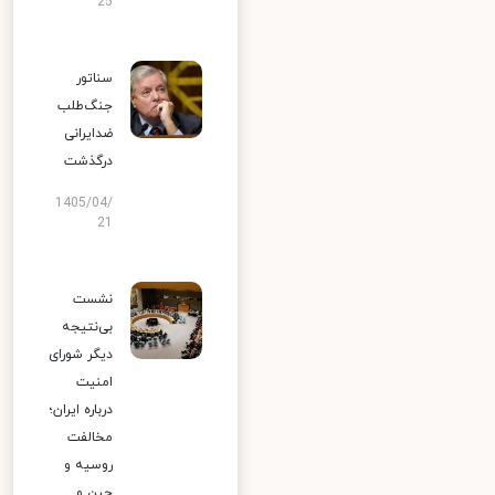
25
سناتور
جنگ‌طلب
ضدایرانی
درگذشت
1405/04/
21
نشست
بی‌نتیجه
دیگر شورای
امنیت
درباره ایران؛
مخالفت
روسیه و
چین و