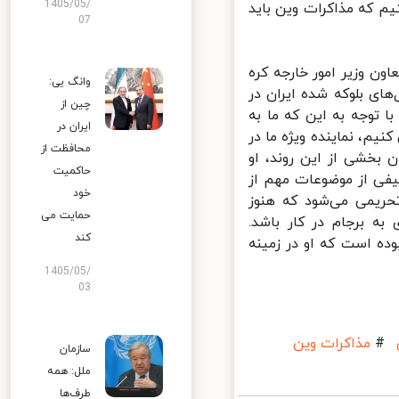
1405/05/
 که مذاکرات وین باید
07
ون وزیر امور خارجه کره
وانگ یی:
ی بلوکه شده‌ ایران در
چین از
 توجه به این که ما به
ایران در
یم، نماینده ویژه ما در
محافظت از
بخشی از این روند، او
حاکمیت
فی از موضوعات مهم از
خود
ریمی می‌شود که هنوز
حمایت می
ه برجام در کار باشد.
کند
وده است که او در زمینه
1405/05/
03
#
مذاکرات وین
سازمان
ملل: همه
طرف‌ها