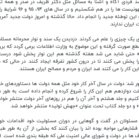
شد. فردی آگاه و آشنا به مسائل مثل دکتر ظریف در صدر و همه ت
کردیم تا آن توطئه را شکاندیم. در سال ۹۴ توطئه صهونیست ها را در هم شکستیم و
ین توطئه جدید را انجام داد. حالا گذشته و امروز دولت جدید آمریک
ایران ندارند.
یک چیزی را علم می کردند. دزدیدن یک سند و نوار محرمانه مسئله
مقطع صورت گرفته و این موضوع به وزارت اطلاعات برمی گردد که بر
که حتی شاید می شد هفته گذشته هم این نوار پخش شود درست
خش می کنند تا در درون کشور تفرقه ایجاد کنند. در حالی که ما
ین کار را می کنند ضد ایران و مردم و مصالح ایران هستند.
آور شد: دولت در سال آخر کار خود مثل همه دولت ها دستاوردهای خود
 دوازدهم هم این کار را شروع کرده و انجام داده است. به طور م
کنیم و جلد هشتم و آخر آن را هم در روزهای آخر دولت منتشر خوا
» و دو جلد کتاب تحت عنوان «جهش تولید» منتشر خواهد شد.
 مسئولان در گفت و گوهایی در دوران مسئولیت خود اقدامات خود
فشارهایی مواجه بوده اند را بیان کنند که بخشی از آن به طور طب
 ها در دولت و شورای عالی امنیت ملی که طبقه بندی شده است. ال