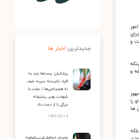
مور
رای
ت و
جدیدترین
اخبار ها
نکه
ه و
پزشکیان: پست‌ها باید به
افراد شایسته سپرده شود،
نه هم‌جناحی‌ها / دولت با
هور
شهادت رهبر، پشتوانه
 را
بزرگی را از دست داد
 ها
1405/05/14
لکه
ودی
ماجرای «توافق قریب‌الوقوع