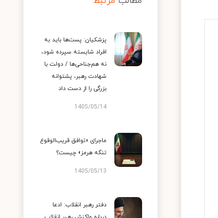
مطالب
مرتبط
پزشکیان: پست‌ها باید به
افراد شایسته سپرده شود،
نه هم‌جناحی‌ها / دولت با
شهادت رهبر، پشتوانه
بزرگی را از دست داد
1405/05/14
ماجرای «توافق قریب‌الوقوع
تنگه هرمز» چیست؟
1405/05/13
دفتر رهبر انقلاب: ادعا
درباره واکنش رهبر انقلاب