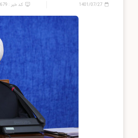
1401/07/27
کد خبر : 6679