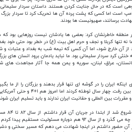
وهی است که در حال جنایت کردن هستند. داستان سردار سلیمانی
مپ است اما کسی که پشت پرده آن ها تحریک کرد تا سردار بزرگ ما
هادت برسانند، صهیونیست ها بودند.
ر منطقه خاطرنشان کرد: بعضی ها یادشان نیست روزهایی بود که 
نه تنها کربلا و نجف و حرم اهل بیت (ع) در خطر بود حتی خود بغدا
از آن خارج شود، اما آن کسی که نیمه شب به بغداد و عتبات و ش
خنثی کرد سردار سلیمانی بود. ما نباید یادمان برود انسان های بزرگ
انستان، عراق، لبنان، سوریه و یمن همه جا آثار مجاهدت های ش
اینکه ایران را در گوشه ای تنها قرار بدهند و بزرگان را از ما بگیر
امروز عصبانی هستند، چون تمام آنچه بافته بودند از بین رفت. چهار سال توطئه کردند اما امروز ه
 مقررات بین المللی و حقانیت ایران ندارند و باید تسلیم ایران شوند
وی افزود: من از سال ۸۱ که پرونده هسته ای ایران شروع
مستقیم آن بودم و در مراحل بعد هم می دانستم که چه می گذرد و از سال ۹۲ هم دوباره مسئولیت مستقیم پیدا 
ر آن حضور داشتم در اینجا شهادت می دهم که مسیر سختی و دشو