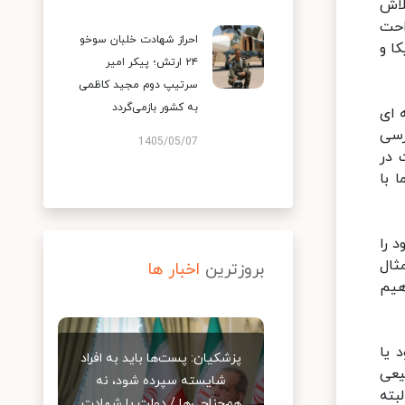
لاش
 در سال های ۹۴، ۹۵ و ۹۶ شرایط راحت
احراز شهادت خلبان سوخو
ا و
۲۴ ارتش؛ پیکر امیر
سرتیپ دوم مجید کاظمی
به کشور بازمی‌گردد
 ای
رسی
1405/05/07
 در
 با
 را
ثال
بروزترین
اخبار ها
هیم
 یا
پزشکیان: پست‌ها باید به افراد
یعی
شایسته سپرده شود، نه
بته
هم‌جناحی‌ها / دولت با شهادت