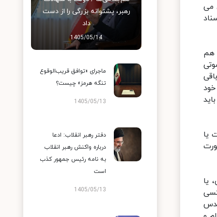
 می
رهبر، پشتوانه بزرگی را از دست
ناد
داد
1405/05/14
 هم
وتی
ماجرای «توافق قریب‌الوقوع
اقی
تنگه هرمز» چیست؟
خود
اید
1405/05/13
 یا
دفتر رهبر انقلاب: ادعا
ورت
درباره واکنش رهبر انقلاب
به نامه رئیس جمهور کذب
است
 یا
1405/05/13
کسی
قدس
م و