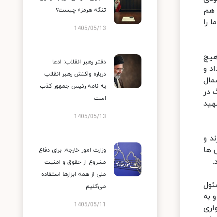
 هم
تنگه هرمز» چیست؟
 را
1405/05/13
هیچ
دفتر رهبر انقلاب: ادعا
د و
درباره واکنش رهبر انقلاب
مال
به نامه رئیس جمهور کذب
 در
است
هید
1405/05/13
ند و
م ۱+۴ و حتی آمریکایی ها
وزارت امور خارجه: برای دفاع
.
مشروع از حقوق و امنیت
ملی از همه ابزارها استفاده
 شد از ابتدا در جریان آن قرار داشتم. از سال ۸۲ تا ۸۴ مسئول
می‌کنیم
کردم و به
1405/05/11
اری