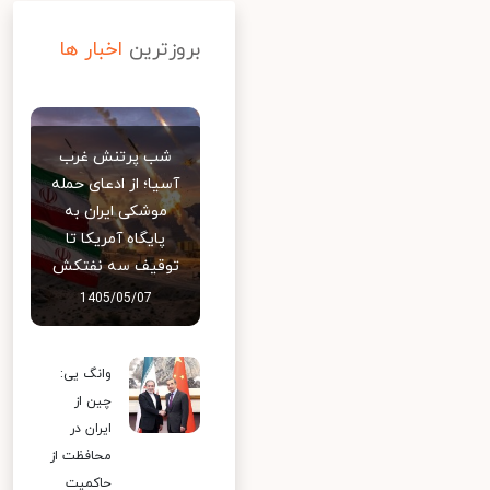
بروزترین
اخبار ها
شب پرتنش غرب
آسیا؛ از ادعای حمله
موشکی ایران به
پایگاه آمریکا تا
توقیف سه نفتکش
1405/05/07
وانگ یی:
چین از
ایران در
محافظت از
حاکمیت