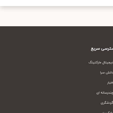
رسی سریع
یتال مارکتینگ
نش سرا
ار
رسانه ای
دشگری