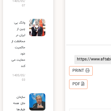
1405/05/
07
وانگ یی:
چین از
ایران در
محافظت از
حاکمیت
خود
https://www.afta
حمایت می
کند
PRINT
1405/05/
03
PDF
سازمان
ملل: همه
طرف‌ها