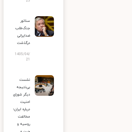
25
سناتور
جنگ‌طلب
ضدایرانی
درگذشت
1405/04/
21
نشست
بی‌نتیجه
دیگر شورای
امنیت
درباره ایران؛
مخالفت
روسیه و
چین و