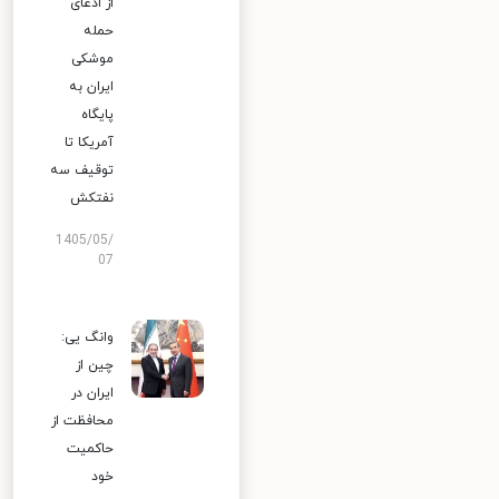
از ادعای
حمله
موشکی
ایران به
پایگاه
آمریکا تا
توقیف سه
نفتکش
1405/05/
07
وانگ یی:
چین از
ایران در
محافظت از
حاکمیت
خود