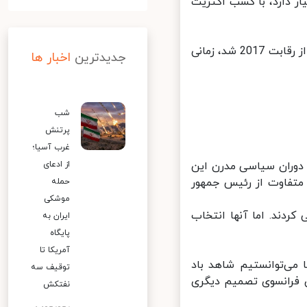
در اختیار دارد، با کسب اکثریت
رقم کسب شده بیشتر از رقم نظرسنجی‌های هفته گذشته شد و البته کمتر از رقابت 2017 شد، زمانی
جدیدترین
اخبار ها
شب
پرتنش
غرب آسیا؛
دوران سیاسی مدرن این
از ادعای
تفاوت از رئیس جمهور
حمله
موشکی
دند. اما آنها انتخاب
ایران به
پایگاه
آمریکا تا
می‌توانستیم شاهد باد
توقیف سه
 فرانسوی تصمیم دیگری
نفتکش