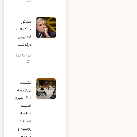
25
سناتور
جنگ‌طلب
ضدایرانی
درگذشت
1405/04/
21
نشست
بی‌نتیجه
دیگر شورای
امنیت
درباره ایران؛
مخالفت
روسیه و
چین و