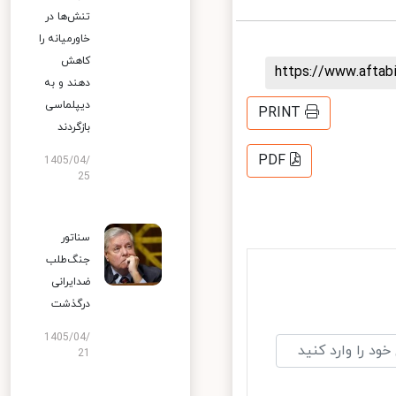
تنش‌ها در
خاورمیانه را
کاهش
https://www.afta
دهند و به
دیپلماسی
PRINT
بازگردند
PDF
1405/04/
25
سناتور
جنگ‌طلب
ضدایرانی
درگذشت
1405/04/
21