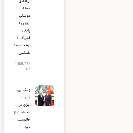
از ادعای
حمله
موشکی
ایران به
پایگاه
آمریکا تا
توقیف سه
نفتکش
1405/05/
07
وانگ یی:
چین از
ایران در
محافظت از
حاکمیت
خود