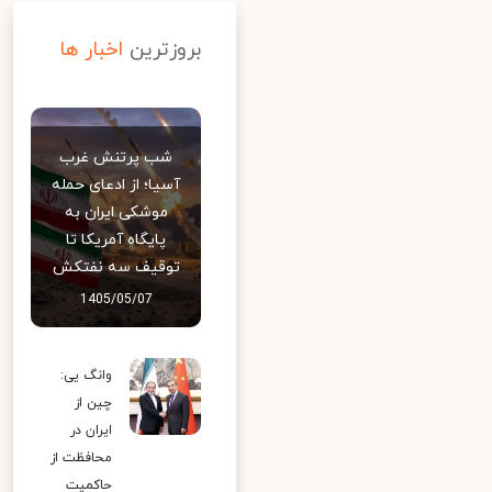
بروزترین
اخبار ها
شب پرتنش غرب
آسیا؛ از ادعای حمله
موشکی ایران به
پایگاه آمریکا تا
توقیف سه نفتکش
1405/05/07
وانگ یی:
چین از
ایران در
محافظت از
حاکمیت