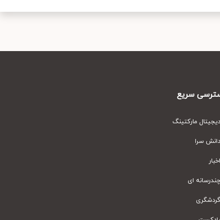
رسی سریع
یتال مارکتینگ
نش سرا
ار
رسانه ای
دشگری