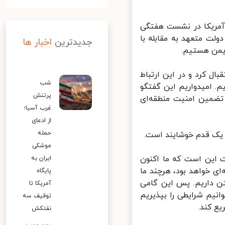
آمریکا در نشست هفتگی
لت متعهد به مقابله با
جدیدترین
اخبار ها
یمن هستیم.
 کرد و در این ارتباط
شب
 امیدواریم این گفتگو
پرتنش
ضمین امنیت منطقه‌ای
غرب آسیا؛
از ادعای
حمله
یک قدم خوشایند است.
موشکی
این است که ما اکنون
ایران به
 خواهد بود، هرچند ما
پایگاه
ن داریم. پس این گامی
آمریکا تا
نیم شرایطی را بپذیریم
توقیف سه
 کند.
نفتکش