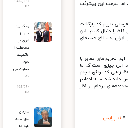
1405/05/
 اما سرعت این پیشرفت
07
رصتی داریم که بازگشت
وانگ یی:
متقابل به پایبندی به برجام به عنوان بهترین گزینه برای ما و سایر اعضای ۱+۵ را دنبال کنیم. این
چین از
ایران به سلاح هسته‌ای
ایران در
محافظت از
حاکمیت
یم تحریم‌های مغایر با
خود
ها این را می‌دانند. این چیزی است که ۱+۵ می‌داند. این چیزی است که ما
حمایت می
کاملاً در مورد آن صحبت کرده ایم. این اساساً فرمولی است که در سال ۲۰۱۵، زمانی که توافق انجام
کند
د، مناسب تشخیص داده شد. ما آماده‌ایم
دوده‌های برجام از نظر
1405/05/
03
سازمان
ند پرایس
ملل: همه
طرف‌ها