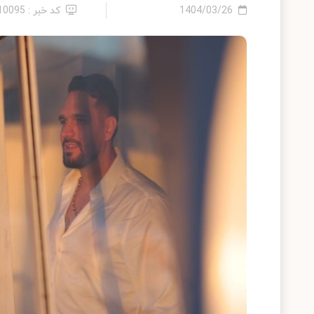
1404/03/26
کد خبر : 2410095