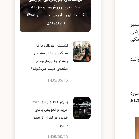
جدیدترین روش‌ها و هزینه
کاشت ابرو طبیعی در سال ۱۴۰۵
سیر
1405/05/16
زشی
مکی
نشستن طولانی یا کار
سنگین؟ کدام مشاغل
نند
بیشتر به بیماری‌های
مقعدی مبتلا می‌شوند؟
1405/05/15
وزه
باط
باتری ۲۰۶ و باتری ۲۰۷؛
خرید و تعویض باتری
خودرو در تهران از مهد
باتری
1405/05/13