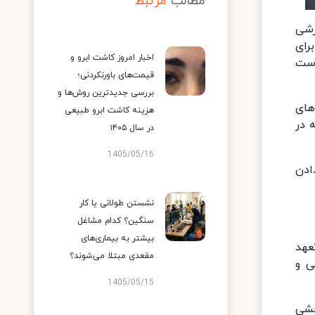
مطالب
مرتبط
زشی
رای
اخبار امروز کاشت ابرو و
است
قیمت‌های باورنکردنی؛
بررسی جدیدترین روش‌ها و
های
هزینه کاشت ابرو طبیعی
 در
در سال ۱۴۰۵
1405/05/16
ادن
نشستن طولانی یا کار
سنگین؟ کدام مشاغل
بیشتر به بیماری‌های
عهد
مقعدی مبتلا می‌شوند؟
ی و
1405/05/15
خشی