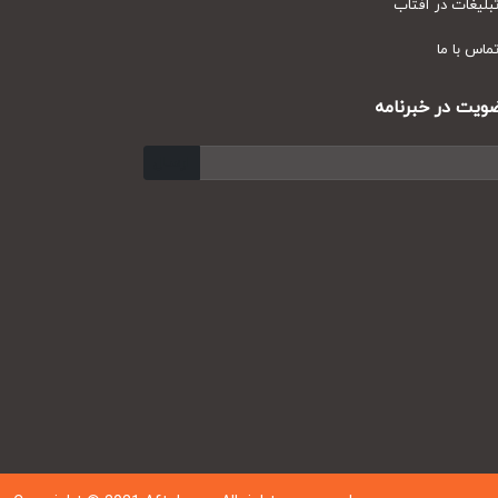
یغات در آفتاب
س با ما
ت در خبرنامه
ارسال