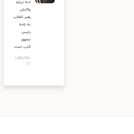
ادعا درباره
واکنش
رهبر انقلاب
به نامه
رئیس
جمهور
کذب است
1405/05/
13