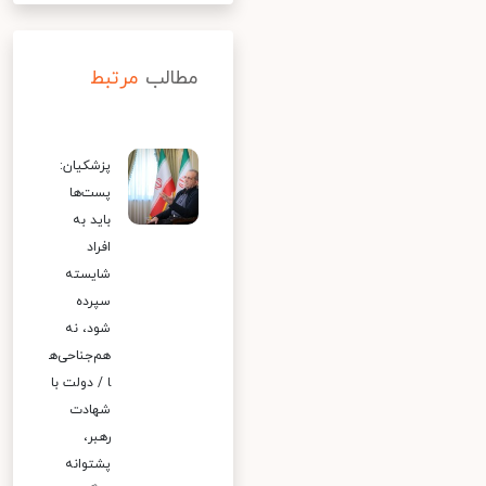
مطالب
مرتبط
پزشکیان:
پست‌ها
باید به
افراد
شایسته
سپرده
شود، نه
هم‌جناحی‌ه
ا / دولت با
شهادت
رهبر،
پشتوانه