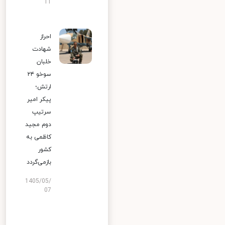
11
احراز
شهادت
خلبان
سوخو ۲۴
ارتش؛
پیکر امیر
سرتیپ
دوم مجید
کاظمی به
کشور
بازمی‌گردد
1405/05/
07