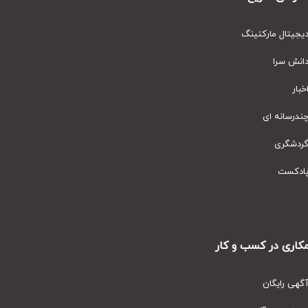
یتال مارکتینگ
نش سرا
ار
رسانه ای
دشگری
دکست
ری در کسب و کار
ی رایگان