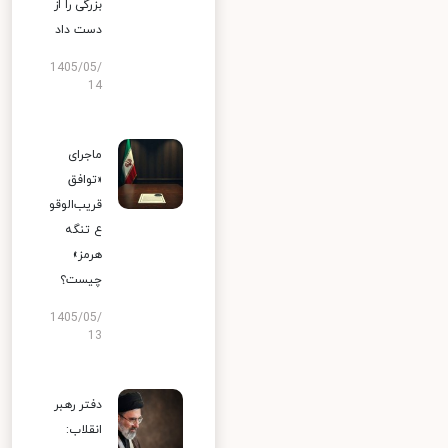
بزرگی را از
دست داد
1405/05/
14
ماجرای
«توافق
قریب‌الوقو
ع تنگه
هرمز»
چیست؟
1405/05/
13
دفتر رهبر
انقلاب: