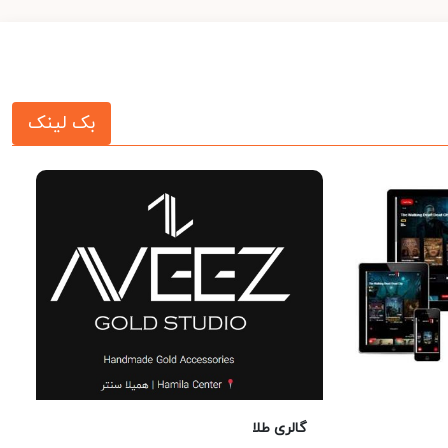
بک لینک
گالری طلا