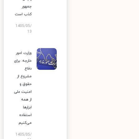
جمهور
کذب است
1405/05/
13
وزارت امور
خارجه: برای
دفاع
مشروع از
حقوق و
امنیت ملی
از همه
ابزارها
استفاده
می‌کنیم
1405/05/