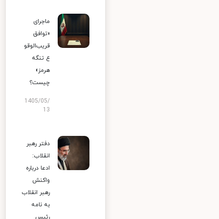
ماجرای
«توافق
قریب‌الوقو
ع تنگه
هرمز»
چیست؟
1405/05/
13
دفتر رهبر
انقلاب:
ادعا درباره
واکنش
رهبر انقلاب
به نامه
رئیس