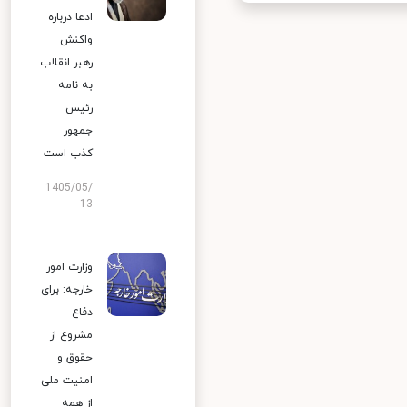
ادعا درباره
واکنش
رهبر انقلاب
به نامه
رئیس
جمهور
کذب است
1405/05/
13
وزارت امور
خارجه: برای
دفاع
مشروع از
حقوق و
امنیت ملی
از همه