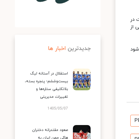
 در
 از
جدیدترین
اخبار ها
شود
استقلال در آستانه لیگ
بیست‌وششم؛ پنجره بسته،
بلاتکلیفی ستاره‌ها و
تغییرات مدیریتی
1405/05/07
P
صعود مقتدرانه دختران
هاکی چمن ایران به