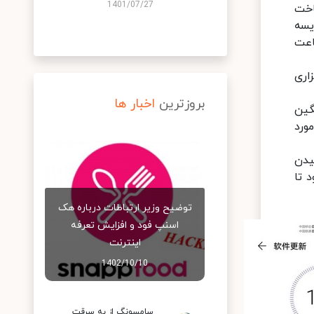
1401/07/27
 هارمونی 2 با شماره ساخت
ه شماره ساخت 11.0.0.177 مورد مقایسه
تگاه 4400 میلی‌آمپر ساعت
ملکرد باتری موسوم به Battery DOG App مورد بررسی قرار گرفته که نرم‌‎افزاری
بروزترین
اخبار ها
گین
مورد
یدن
 تا
توضیح وزیر ارتباطات درباره هک
اسنپ‌ فود و افزایش تعرفه
اینترنت
1402/10/10
سامسونگ از به سرقت