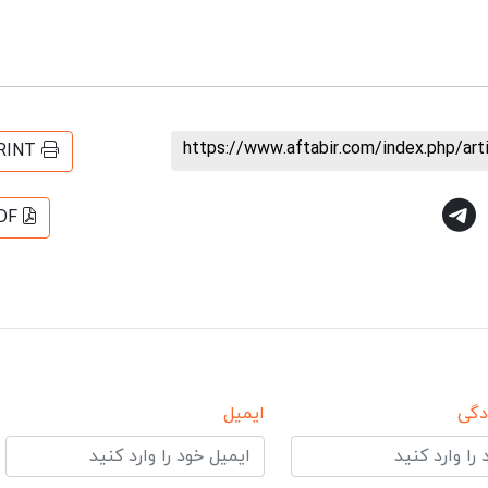
https://www.aftabir.com/index.php/ar
RINT
DF
دگی
ایمیل