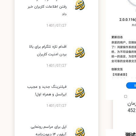
رفتن اطلاعات کاربران خبر
داد
1401/07/27
اقدام تازه تلگرام برای بالا
بردن امنیت کاربران
1401/07/27
فیلترینگ جدید و عجیب
ایرانسل و همراه اول!
بط کاربری اندرویدی EMUI 11 مدت زمان
1401/07/27
412 دقیقه و 29 ثانیه شارژدهی را به ثبت رساند. همین دستگاه با استفاده از سیستم‌عامل هارمونی توانست مدت زمان 452
اپل برای مراسم رونمایی
آیفون ۱۴ دعوت‌نامه