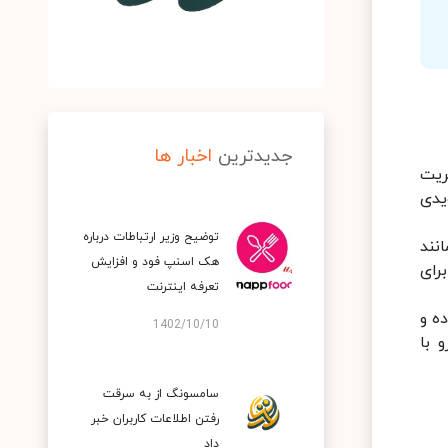
جدیدترین
اخبار ها
ریت
یدی
توضیح وزیر ارتباطات درباره
انند
هک اسنپ‌ فود و افزایش
ساعت، شارژدهی برای
تعرفه اینترنت
 قرار داده و
1402/10/10
ساند. جالب است بدانید که در همین شرایط، گوشی آیفون 12 پرو با
سامسونگ از به سرقت
رفتن اطلاعات کاربران خبر
داد