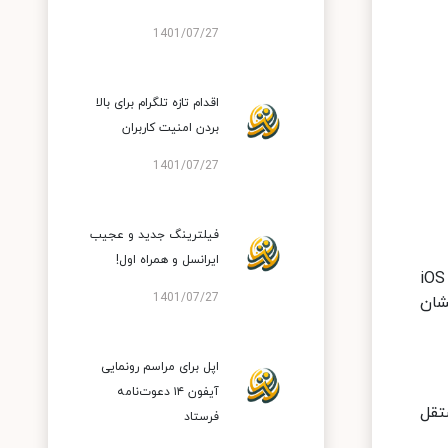
1401/07/27
اقدام تازه تلگرام برای بالا
بردن امنیت کاربران
1401/07/27
فیلترینگ جدید و عجیب
ایرانسل و همراه اول!
ط کاربری EMUI 11 چندان فاحش نیست ولی در مقایسه با iOS 14
1401/07/27
شان
اپل برای مراسم رونمایی
آیفون ۱۴ دعوت‌نامه
تقل
فرستاد