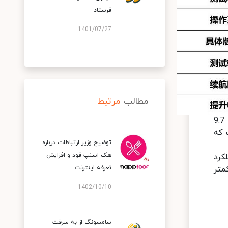
فرستاد
1401/07/27
مطالب
مرتبط
همانطور که مشاهده می‌کنید با تناسبی ساده می‌توان به این نتیجه رسید که هارمونی 2.0 نسبت به EMUI 11 توانسته 9.7
) می‌توان گفت که
توضیح وزیر ارتباطات درباره
هک اسنپ‌ فود و افزایش
ی‌توان نزدیک به 10 درصد عملکرد
متر
تعرفه اینترنت
1402/10/10
سامسونگ از به سرقت