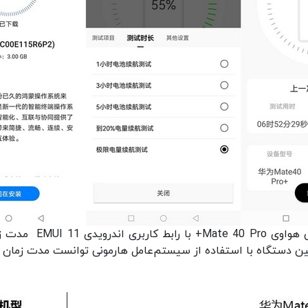
پس از طی چرخه تست و شارژ مجدد دستگاه، گوشی هواوی Mate 40 Pro+ با را