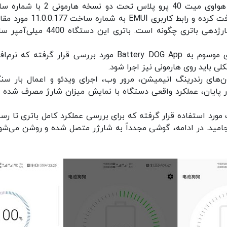
بر اساس گزارش‌ها، در یک آزمون مستقل، گوشی هواوی میت 40 پرو پلاس تحت دو نسخه
2.0.0116 که بروزرسانی نزدیک به 3 گیگابایت را دریافت کرده و رابط کاربری EMUI ب
قرار گرفته تا مشخص شود که عملکرد هر یک در شارژدهی باتری چگونه است. باتری این دس
این تست توسط نرم‌افزار چینی بررسی ع
ی باید روی هارمونی نیز اجرا شود.
ای رندرینگ انیمیشن، مرور وب، اجرای ویدئو و اعمال بار سن
بی‌نهایت است. در پایان، عملکرد واقعی دستگاه با نمایش میزان شارژ مصرف شده 
ورد استفاده قرار گرفته که برای بررسی عملکرد کامل باتری تا رس
انجامید. در ادامه، گوشی مجدداً به شارژر متصل شده و روشن می‌شود