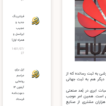
27
فیلترینگ
جدید و
عجیب
ایرانسل و
همراه اول!
1401/07/
27
اپل برای
اوری‌های پردازشی به ثبت رسانده که از
مراسم
ازمان داده مالکیت معنوی چین و 315 اختراع دیگر هم به ثبت جهانی
رونمایی
آیفون ۱۴
وری در محاسبات ابری در بُعد صنعتی
دعوت‌نامه
ل همکاری است. همین امر موجب
فرستاد
اران مشتری از صنایع