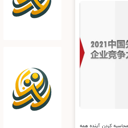
وز 30 سپتامبر با شعار «محاسبه کردن آینده همه