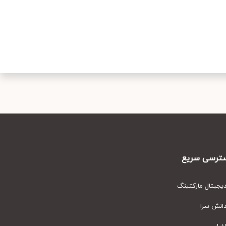
رسی سریع
یتال مارکتینگ
نش سرا