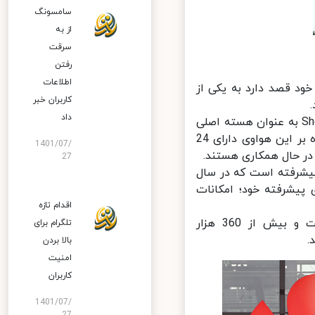
سامسونگ
از به
سرقت
رفتن
اطلاعات
د قصد دارد به یکی از
کاربران خبر
داد
فناوری محاسبات پیشرفته هواوی از پلتفرم‌هایی مانند Kunpeng و Shengteng به عنوان هسته اصلی
و OpenEuler و OpenGauss به عنوان نرم افزار اصلی بهره برده است. علاوه بر این هواوی دارای 24
1401/07/
27
اسبات پیشرفته است که در سال
پیشرفته خود؛ امکانات
اقدام تازه
Huawei AI Computing هم پلتفرمی در زمینه محاسبات پیشرفته است و بیش از 360 هزار
تلگرام برای
بالا بردن
امنیت
کاربران
1401/07/