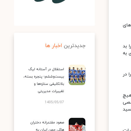
های
جدیدترین
اخبار ها
 بد
 به
استقلال در آستانه لیگ
 در
بیست‌وششم؛ پنجره بسته،
بلاتکلیفی ستاره‌ها و
تغییرات مدیریتی
هیچ
خصی
1405/05/07
سید
صعود مقتدرانه دختران
یات
هاکی چمن ایران به