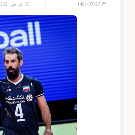
1401/07/27
کد خبر : 7382