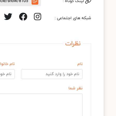
لینک کوتاه :
ticle/show/8105
شبکه های اجتماعی :
نظرات
نام
نام خانوا
نظر شما