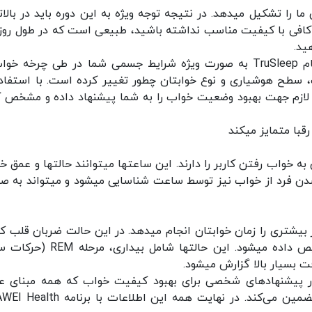
به صورت متوسط، خوابیدن یک سوم از اوقات زندگی ما را تشکیل می‎دهد. در نتیجه توجه ویژه به این دوره باید در 
ز خواب کافی با کیفیت مناسب نداشته باشید، طبیعی است که در طول روز
فناوری ساعت‌ها و دستبندهای هوشمند هواوی با نام TruSleep به صورت ویژه شرایط جسمی شما در طی چرخه 
شخص شود که در زمان‌‎های مختلف، سطح هوشیاری و نوع خوابتان چطور تغییر کرده است. با استفا
ت‎های هوشمند هواوی می‎توانند امور لازم جهت بهبود وضعیت خواب را به شما پیشنهاد داده و مشخص
 متمایز می‎کند
ساعت‎های هواوی به صورت هوشمند قابلیت شناسایی به خواب رفتن کاربر را دارند. این ساعت‎ه
کاربر را نیز تشخیص دهند. در عین حال زمان بیدار شدن فرد از خواب نیز توسط ساعت شنا
با فعال کردن این قابلیت، ساعت شما کارهای بسیار بیشتری را زمان خواب‎تان انجام می‎دهد. در این حالت ضربا
اطلاعات تنفس و تشخیص پله‎های خواب نیز تشخیص داده می‎شود. این حالت‎ها شامل ب
نار پیشنهادهای شخصی برای بهبود کیفیت خواب که همه مبنای ع
دارند، امتیازدهی دقیق به اطلاعات خواب کاربر را تضمین می‌کند. در نهایت همه این اطلا