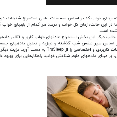
امتیازدهی به کیفیت خواب: بر پایه مجموعه‎ای از متغیرهای خواب که بر اس
کیفیت خواب کاربر گزارش می‎شود. مهمترین پارامترها در این حالت، زمان کل خواب و درصد ه
راهکارهای شخص
اساس آنهاست. در این حالت عادت‎های خواب فرد بر اساس سیر تنفس شب گذشته و
شناختی صورت گرفته و به فرد کمک می‎کند که اطلاعات کاربردی و اختصاصی را از TruSleep به دست آورد.
بخش آن است که به صورت تخصصی و کاملاً شخصی، بر مبنای داده‎های علوم شناختی خواب، راهکارهایی برای به