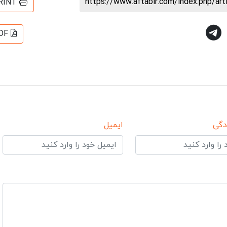
https://www.aftabir.com/index.php/ar
RINT
DF
دگی
ایمیل