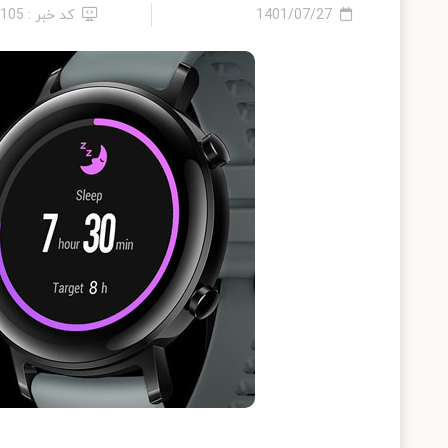
1401/07/27
کد خبر : 8105