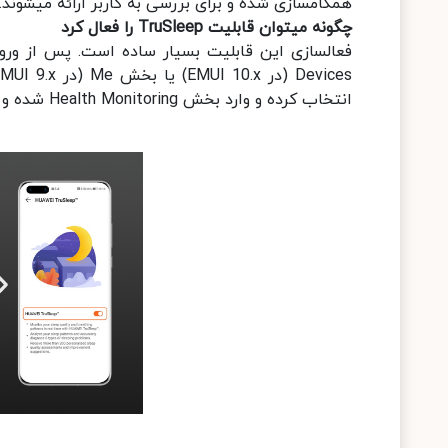
همگام‎سازی شده و برای بررسی به کاربر ارائه می‎شوند.
چگونه می‎توان قابلیت TruSleep را فعال کرد
انتخاب کرده و وارد بخش Health Monitoring شده و کلید فعالسازی HUAWEI TruSleep را بزنید.