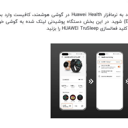
فعالسازی این قابلیت بسیار ساده است. پس از ورود به نرم‎افزار Huawei Health در گوشی هوشمند، کافیس
Devices (در EMUI 10.x) یا بخش Me (در EMUI 9.x) شوید. در این بخش دستگاه پوشیدنی لینک شده به گوشی 