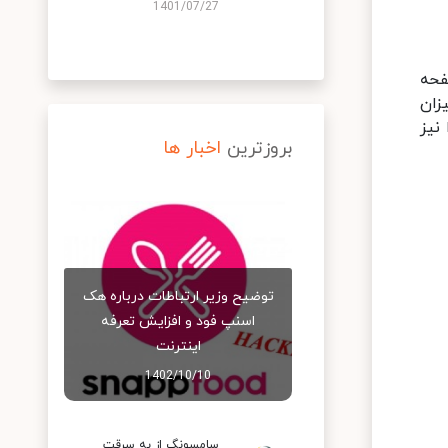
1401/07/27
د. برای اطلاعات دقیق تر، به بخش Sleep در صفحه
یزان
نیز
بروزترین
اخبار ها
توضیح وزیر ارتباطات درباره هک
اسنپ‌ فود و افزایش تعرفه
اینترنت
1402/10/10
سامسونگ از به سرقت