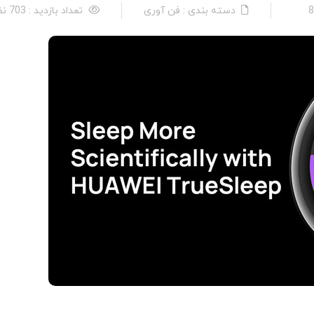
دسته بندی : فن آوری
تعداد بازدید : 703 نفر