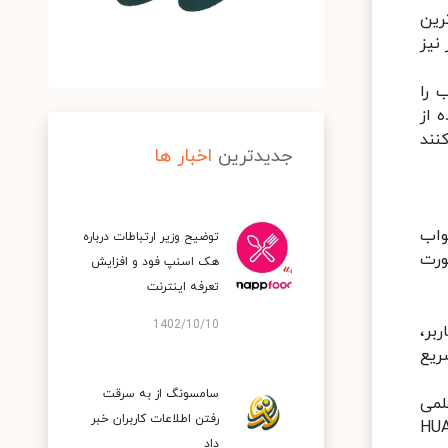
بالاترین
 نیز
خواب را
ده از
 کنند
جدیدترین
اخبار ها
ا می‎توانند حالت‎ها و عمق خواب
توضیح وزیر ارتباطات درباره
سایی می‎شود و می‎تواند به صورت
هک اسنپ‌ فود و افزایش
تعرفه اینترنت
1402/10/10
ن قلب کاربر،
یداری، مرحله REM (حرکات سریع
سامسونگ از به سرقت
لمی
رفتن اطلاعات کاربران خبر
عات با برنامه HUAWEI Health
داد