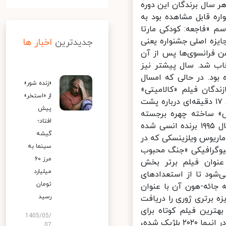
روز ۲۰ ژوئن (۳۱ خرداد) به رسم هر سال برندگان این دوره
ه قابل مشاهده بود به
م «فاجعه: کودکی مارتا
یزه اصلی جشنواره یعنی
جدیدترین
اخبار ها
 فرانسوی‌ها پس از آن
ب شد. سال پیشتر نیز
ود. در حالی که امسال
«زنده شور»
دگان فیلم «کالامیتی»
از «استخر»
ترجیح دادند نمایش فیلم را به باز شدن سینماها موکول کنند و تنها فیلمی ۱۷ دقیقه‌ای درباره پشت
پیش
» ساخته چهره برجسته
افتاد؛
انیمیشن روسیه آندری خرژانوفسکی که برای «شیر ریش خاکستری» در سال ۱۹۹۵ برنده انسی شده
گیشه
اریوس ویلزینسکی که در
سینما به
بیوگرافیکی «جنگ محبوب
مرز ۶۰
نوان فیلم برتر بخش
میلیارد
ود تا از استعدادهای
تومان
جائه-هون آن با عنوان
رسید
د جایزه برتری ژوری را دریافت
ترین فیلم کوتاه برای
1405/05/
کودکان تا ۶ سال را از Prix Jeunesse برده و بهترین انیمیشن کوتاه بچه ها در انیما ۲۰۲۰ بلژیک شده،
07