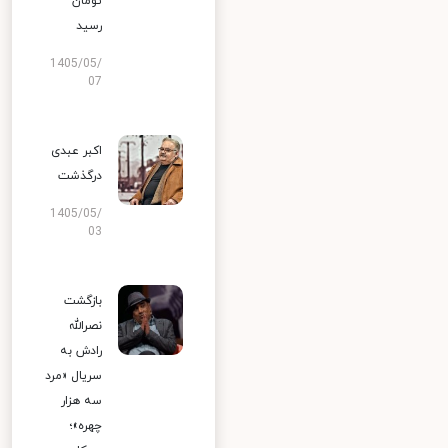
تومان
رسید
1405/05/
07
اکبر عبدی
درگذشت
1405/05/
03
بازگشت
نصرالله
رادش به
سریال «مرد
سه هزار
چهره»؛