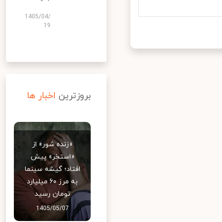
1405/04/
19
بروزترین
اخبار ها
«زنده شور» از
«استخر» پیش
افتاد؛ گیشه سینما
به مرز ۶۰ میلیارد
تومان رسید
1405/05/07