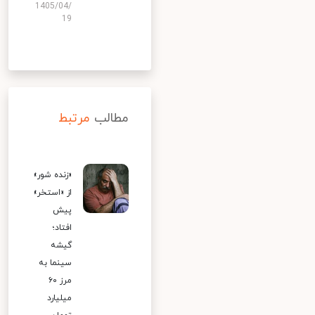
1405/04/
19
مطالب
مرتبط
«زنده شور»
از «استخر»
پیش
افتاد؛
گیشه
سینما به
مرز ۶۰
میلیارد