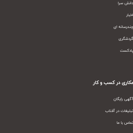
نش سرا
ار
رسانه ای
دشگری
دکست
ری در کسب و کار
ی رایگان
یغات در آفتاب
س با ما