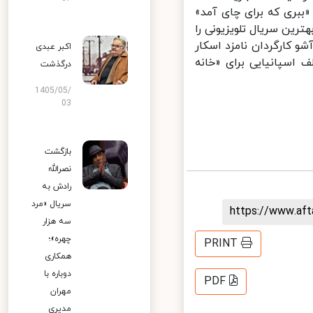
ببری که برای چای آمد»
ین سریال تلویزیونی را
 کارگردان نامزد اسکار
اکبر عبدی
اسپانیایی برای «خانه
درگذشت
1405/05/
03
بازگشت
نصرالله
رادش به
سریال «مرد
https://www.af
سه هزار
چهره»؛
PRINT
همکاری
دوباره با
PDF
مهران
مدیری