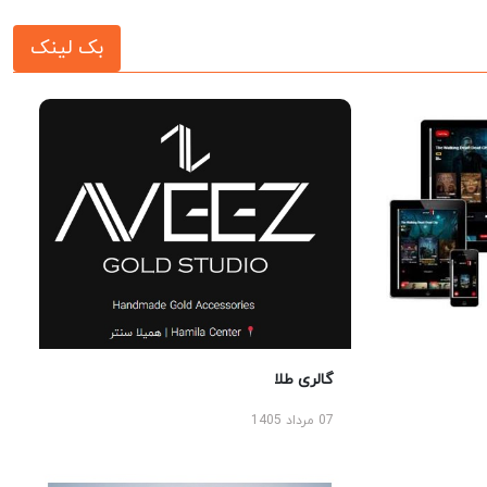
بک لینک
گالری طلا
07 مرداد 1405