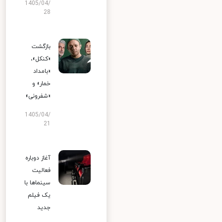
1405/04/
28
بازگشت
«کنکل»،
«بامداد
خمار» و
«شفرونی»
1405/04/
21
آغاز دوباره
فعالیت
سینماها با
یک فیلم
جدید