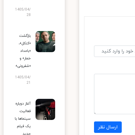
1405/04/
28
بازگشت
«کنکل»،
«بامداد
خمار» و
«شفرونی»
1405/04/
21
آغاز دوباره
فعالیت
سینماها با
یک فیلم
ارسال نظر
جدید