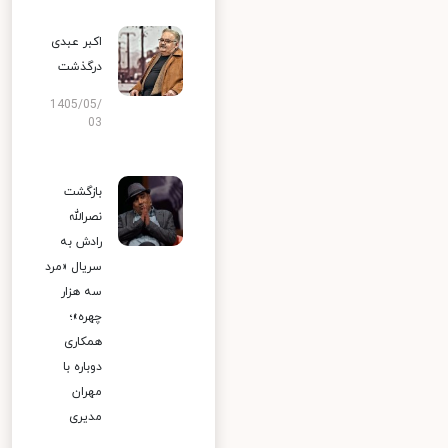
اکبر عبدی
درگذشت
1405/05/
03
بازگشت
نصرالله
رادش به
سریال «مرد
سه هزار
چهره»؛
همکاری
دوباره با
مهران
مدیری