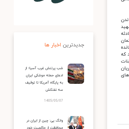
ندن
هید
دثه
مان
جدیدترین
اخبار ها
نده
 که
نات
یان
شب پرتنش غرب آسیا؛ از
های
ادعای حمله موشکی ایران
به پایگاه آمریکا تا توقیف
سه نفتکش
1405/05/07
وانگ یی: چین از ایران در
محافظت از حاکمیت خود