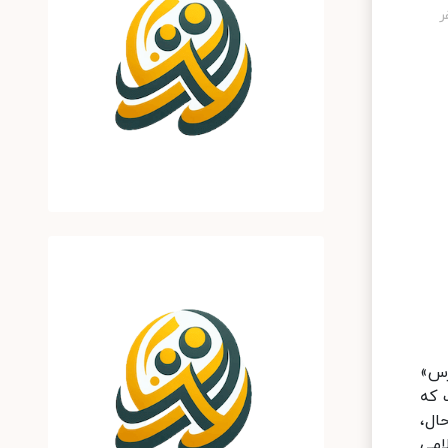
ن «رِد هُرس»
 که
ال،
امی