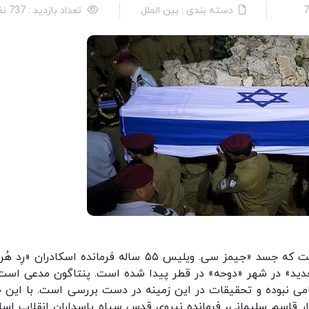
دسته بندی : بین الملل
تعداد بازدید : 737 نفر
به گزارش اسپوتنیک، آیرفورس‌تایمز گزارش داده است که جسد «جیمز سی. ویلیس ۵۵ ساله فرمانده اسکادرا
ی «العدید» در شهر «دوحه» در قطر پیدا شده است. پنتاگون مدعی است
امی نبوده و تحقیقات در این زمینه در دست بررسی است. با این ح
ر قاسم سلیمانی، فرمانده نیروی قدس سپاه پاسداران انقلاب اسل