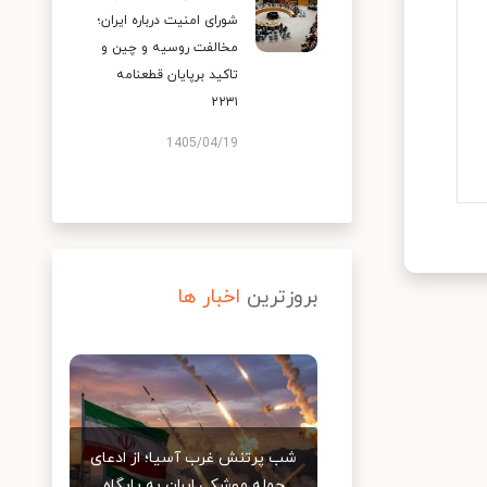
شورای امنیت درباره ایران؛
مخالفت روسیه و چین و
تاکید برپایان قطعنامه
۲۲۳۱
1405/04/19
بروزترین
اخبار ها
شب پرتنش غرب آسیا؛ از ادعای
حمله موشکی ایران به پایگاه