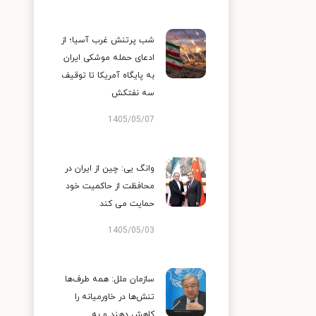
شب پرتنش غرب آسیا؛ از
ادعای حمله موشکی ایران
به پایگاه آمریکا تا توقیف
سه نفتکش
1405/05/07
وانگ یی: چین از ایران در
محافظت از حاکمیت خود
حمایت می کند
1405/05/03
سازمان ملل: همه طرف‌ها
تنش‌ها در خاورمیانه را
کاهش دهند و به