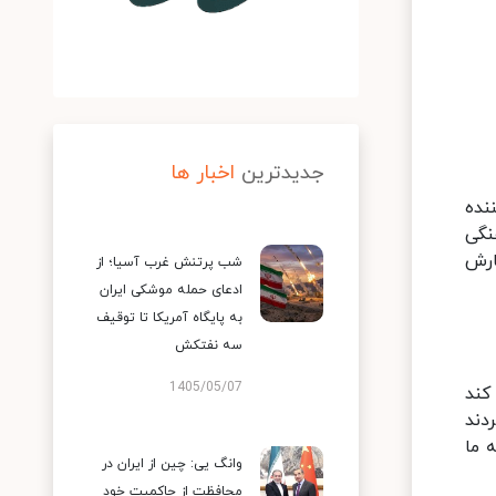
جدیدترین
اخبار ها
نده
نگی
 برای ادامه نگارش
شب پرتنش غرب آسیا؛ از
ادعای حمله موشکی ایران
به پایگاه آمریکا تا توقیف
سه نفتکش
1405/05/07
کند
دند
 ما
وانگ یی: چین از ایران در
محافظت از حاکمیت خود