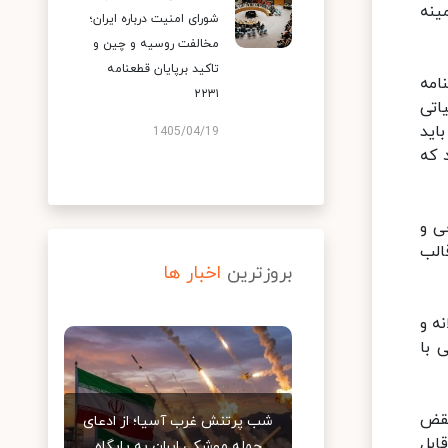
ینه
شورای امنیت درباره ایران؛
مخالفت روسیه و چین و
تاکید برپایان قطعنامه
امه
۲۲۳۱
اتی
اید
1405/04/19
 که
ی و
الب
بروزترین
اخبار ها
ه و
 با
نقض
شب پرتنش غرب آسیا؛ از ادعای
ابل
حمله موشکی ایران به پایگاه