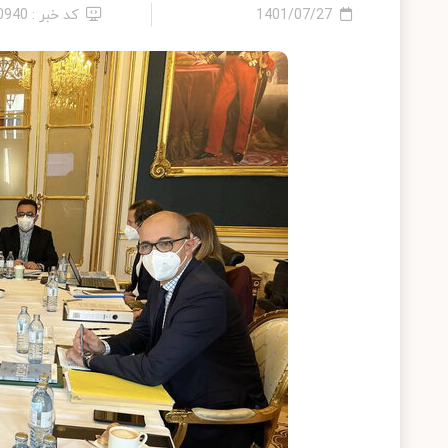
1401/07/27
کد خبر : 10940