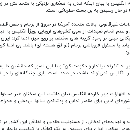
 انگلیس با بیان اینکه لندن به همکاری نزدیکی با متحدانش در زم
ها در حال رسیدن به بن بست خطرناکی است.
ات غیرقانونی ایالات متحده آمریکا در خروج از برجام و نقض قطعن
 و عدم انجام تعهدات از سوی کشورهای اروپایی بویژ] انگلیس با ادبی
کایی مبنی بر وجود گزینه های مختلف بر روی میز، ادعا کرد: ایران ب
ابد یا مسئول فروپاشی برجام (توافق هسته ای) باشد. وی ادعا کرد
د.
ه "تفرقه بیانداز و حکومت کن" و با این تصور که جانشین طبیع
ز انگلیس نمی‌تواند باشد، در صدد است بازی چندگانه‌ای را در ق
اظهارات وزیر خارجه انگلیس بیان داشت: این سخنان غیر مسئولان
شورهای غربی برای مقصر نمایی و پوشاندن سالها بی‌عملی و همراهی
.
شده‌ و تهدیدهای توخالی، از مسئولیت حقوقی و اخلاقی این کشور در 
ری اسلامی ایران برای رسیدن به یک توافق با کیفیت، پایدار و ق