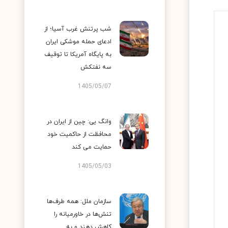
شب پرتنش غرب آسیا؛ از
ادعای حمله موشکی ایران
به پایگاه آمریکا تا توقیف
سه نفتکش
1405/05/07
وانگ یی: چین از ایران در
محافظت از حاکمیت خود
حمایت می کند
1405/05/03
سازمان ملل: همه طرف‌ها
تنش‌ها در خاورمیانه را
کاهش دهند و به