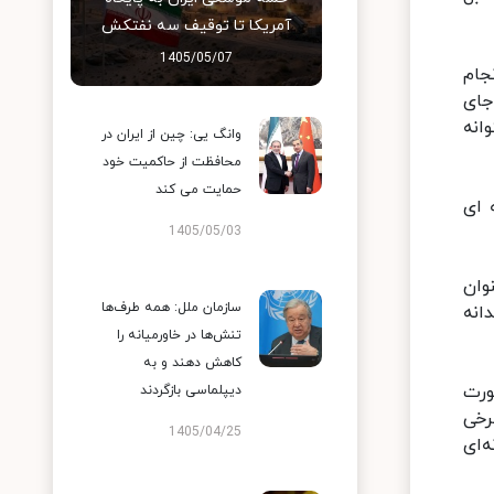
آمریکا تا توقیف سه نفتکش
1405/05/07
جام
جای
انه
وانگ یی: چین از ایران در
محافظت از حاکمیت خود
حمایت می کند
 ای
1405/05/03
وان
سازمان ملل: همه طرف‌ها
انه
تنش‌ها در خاورمیانه را
کاهش دهند و به
ورت
دیپلماسی بازگردند
رخی
1405/04/25
‌ای