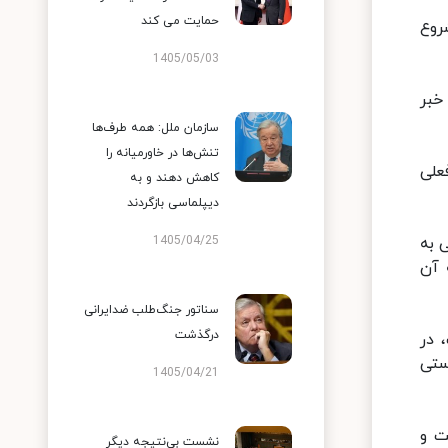
حمایت می کند
روع
1405/05/03
خبر
سازمان ملل: همه طرف‌ها
تنش‌ها در خاورمیانه را
علی
کاهش دهند و به
دیپلماسی بازگردند
 به
1405/04/25
 آن
سناتور جنگ‌طلب ضدایرانی
درگذشت
 در
ستی
1405/04/21
ت و
نشست بی‌نتیجه دیگر