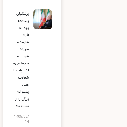
پزشکیان:
پست‌ها
باید به
افراد
شایسته
سپرده
شود، نه
هم‌جناحی‌ه
ا / دولت با
شهادت
رهبر،
پشتوانه
بزرگی را از
دست داد
1405/05/
14