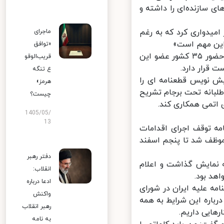
 سازنده‌ای را داشته و
امیدواری کرد که به رغم
ماجرای
ین مهم است»
«توافق
نشست فصلی شورای حکام آژانس بین‌المللی انرژی اتمی امروز (دوشنبه) با حضور ۳۵ کشور عضو این
قریب‌الوقو
قرار دارد.
ع تنگه
ش نویس قطعنامه ای را
هرمز»
لبانه تحت برجام تشریح
چیست؟
اتمی همکاری کند.
1405/05/
13
امه توقف اجرای اقدامات
 اساس بند ۶ این قانون دولت موظف شد تا پنجم اسفند
دفتر رهبر
 نمایش گذاشت و اعلام
انقلاب:
د بود.
ادعا درباره
ه علیه ایران در شورای
واکنش
باره این شرایط به همه
رهبر انقلاب
ایی داریم.
به نامه