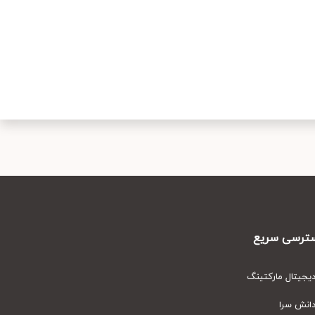
رسی سریع
یتال مارکتینگ
نش سرا