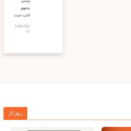
رئیس
جمهور
کذب است
1405/05/
13
رپورتاژ