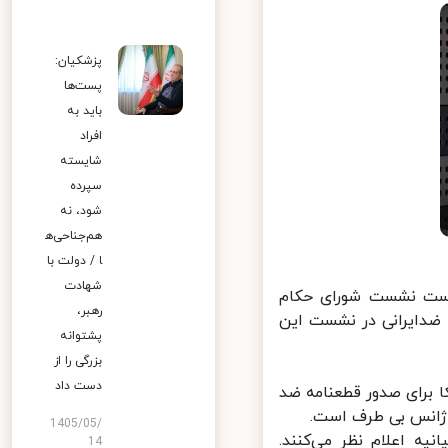
پزشکیان:
پست‌ها
باید به
افراد
شایسته
سپرده
شود، نه
هم‌جناحی‌ه
ا / دولت با
شهادت
خست نشست شورای حکام
رهبر،
ضدایرانی در نشست این
پشتوانه
بزرگی را از
دست داد
 برای صدور قطعنامه ضد
ژانس بی طرف است.
1405/05/
ه اعلام نظر می‌کنند.
14