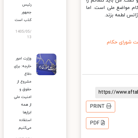
فت: من باید کلماتم را
رئیس
 مواضع ملی است. اما
جمهور
نس لطمه بزند.
کذب است
1405/05/
13
شورای حکام
وزارت امور
خارجه: برای
دفاع
مشروع از
حقوق و
https://www.aft
امنیت ملی
از همه
PRINT
ابزارها
استفاده
PDF
می‌کنیم