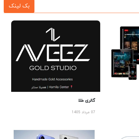
بک لینک
گالری طلا
07 مرداد 1405