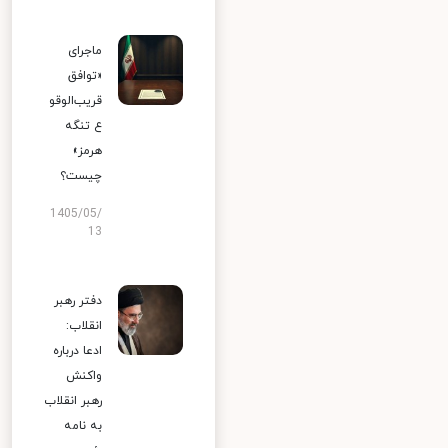
ماجرای
«توافق
قریب‌الوقو
ع تنگه
هرمز»
چیست؟
1405/05/
13
دفتر رهبر
انقلاب:
ادعا درباره
واکنش
رهبر انقلاب
به نامه