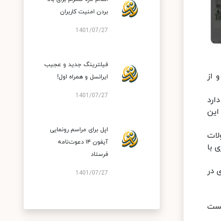
بردن امنیت کاربران
1401/07/27
فیلترینگ جدید و عجیب
 مشکلات و از
ایرانسل و همراه اول!
1401/07/27
ارد
این
اپل برای مراسم رونمایی
لات
آیفون ۱۴ دعوت‌نامه
اری با
فرستاد
اری در
1401/07/27
والکام دانست