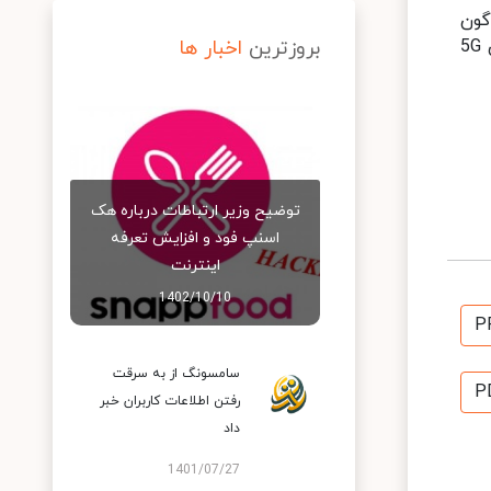
پلتفرم تراشه‎های اسنپدراگون
است که این امر نیز پیشرفتی مهم برای دو شرکت محسوب می‎شود. در انتها باید به این نکته اشاره کرد که گوشی‎های 5G
بروزترین
اخبار ها
توضیح وزیر ارتباطات درباره هک
اسنپ‌ فود و افزایش تعرفه
اینترنت
1402/10/10
P
سامسونگ از به سرقت
P
رفتن اطلاعات کاربران خبر
داد
1401/07/27