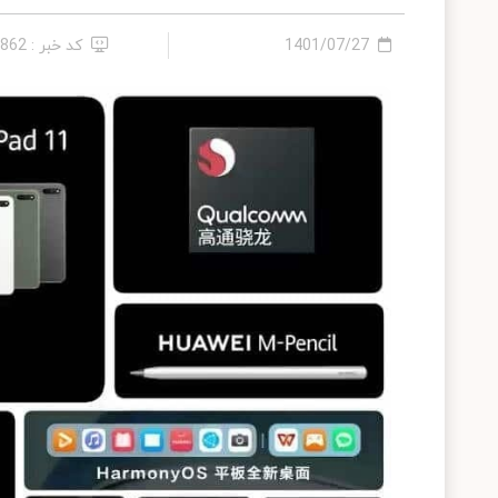
1401/07/27
کد خبر : 7862