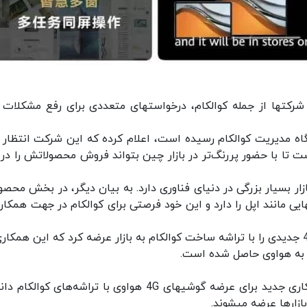
پس از اعمال محدودیت‎های دولت آمریکا، بسیاری از شرکت‎ها از جمله کوالکام، درخواست‎های متعددی برای رفع
گاه مدیریت کوالکام رسیده است، اعلام کرده که این شرکت انتظار د
ت تا با حضور پر‌رنگ‌تر در بازار چین بتواند فروش محصولاتش را در 
ر بسیار بزرگی در دنیای فناوری دارد. به بیان دیگر، در بخش محصو
ه بالا (پرمیوم) این کمپانی پتانسیل رقابت با شرکت‎هایی مانند اپل را دارد و این خود فرصتی برای کوالکام در جهت همک
همانطور که می‎دانید ماه گذشته، هواوی محصولات 4G جدیدی را با تراشه ساخت کوالکام به بازار عرضه کرد که این همک
این محصولات را می‌‎توان شروعی دوباره در جهت همکاری جدید برای عرضه گوشی‎های 4G هواوی با تراشه‌های ک