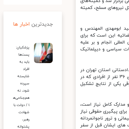
برگزار شد و کمیته‌های
 نیروهای مسلح، کمیته
جدیدترین
اخبار ها
 ابومهدی المهندس و
ائیه این است که برای
مللی انجام و بر علیه
پزشکیان:
ت سیاسی و دیپلماتیک
پست‌ها
باید به
ستانی استان تهران در
افراد
شناسایی و دستور جلب و اعلام وضعیت قرمز از طریق پلیس بین الملل برای ۳۶ نفر از افرادی که در
شایسته
 یکی از نتایج تشکیل
سپرده
شود، نه
هم‌جناحی‌ه
مدارک کامل نیاز است،
ا / دولت با
ای پیگیری حقوقی نیاز
شهادت
ی و ترور ناجوانمردانه
رهبر،
 های ایشان قبل از سفر
پشتوانه