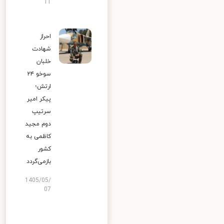
11
احراز
شهادت
خلبان
سوخو ۲۴
ارتش؛
پیکر امیر
سرتیپ
دوم مجید
کاظمی به
کشور
بازمی‌گردد
1405/05/
07