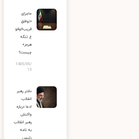
ماجرای
«توافق
قریب‌الوقو
ع تنگه
هرمز»
چیست؟
1405/05/
13
دفتر رهبر
انقلاب:
ادعا درباره
واکنش
رهبر انقلاب
به نامه
رئیس