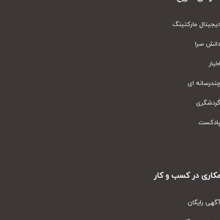
یتال مارکتینگ
نش سرا
ار
رسانه ای
دشگری
دکست
ری در کسب و کار
ی رایگان