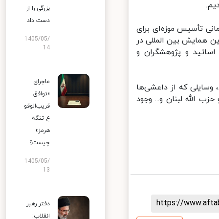
م.
بزرگی را از
دست داد
ی تأسیس موزه‌ای برای
ن همایش بین المللی در
1405/05/
14
ساتید و پژوهشگران و
ماجرای
سایلی که از داعشی‌ها
«توافق
ژیم صهیونیستی و حزب الله لبنان و... وجود
قریب‌الوقو
ع تنگه
هرمز»
چیست؟
1405/05/
13
https://www.aft
دفتر رهبر
انقلاب: