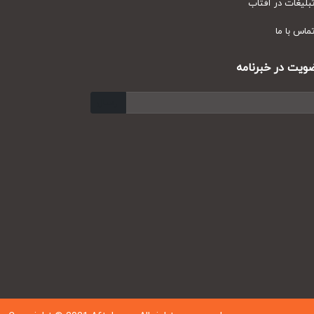
یغات در آفتاب
س با ما
ت در خبرنامه
ارسال