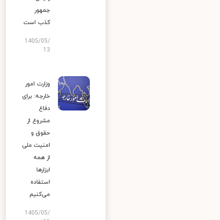
جمهور
کذب است
1405/05/
13
وزارت امور
خارجه: برای
دفاع
مشروع از
حقوق و
امنیت ملی
از همه
ابزارها
استفاده
می‌کنیم
1405/05/