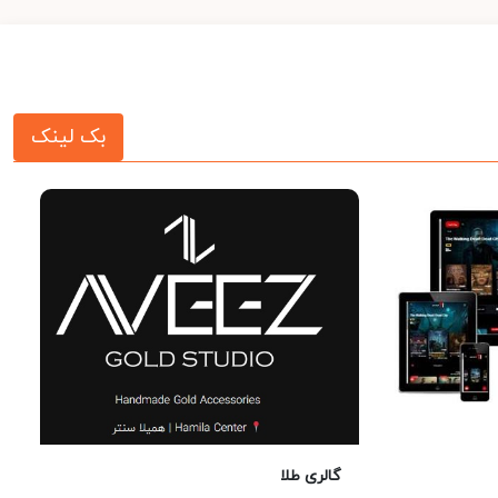
بک لینک
گالری طلا