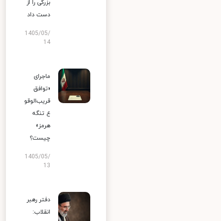
بزرگی را از
دست داد
1405/05/
14
ماجرای
«توافق
قریب‌الوقو
ع تنگه
هرمز»
چیست؟
1405/05/
13
دفتر رهبر
انقلاب: