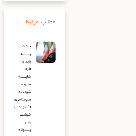
مطالب
مرتبط
پزشکیان:
پست‌ها
باید به
افراد
شایسته
سپرده
شود، نه
هم‌جناحی‌ه
ا / دولت با
شهادت
رهبر،
پشتوانه