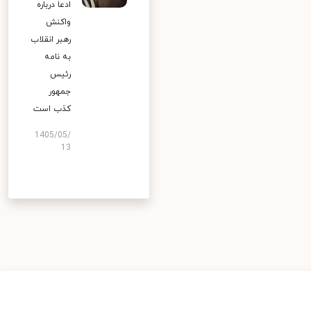
ادعا درباره
واکنش
رهبر انقلاب
به نامه
رئیس
جمهور
کذب است
1405/05/
13