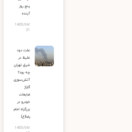
پنج روز
آینده
1405/04/
21
علت دود
غلیظ در
شرق تهران
چه بود؟
آتش‌سوزی
گاراژ
ضایعات
خودرو در
بزرگراه امام
رضا(ع)
1405/04/