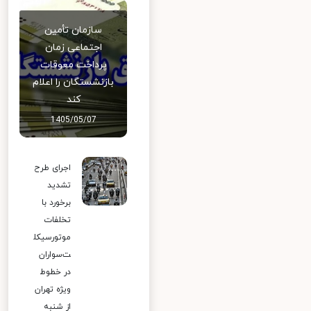
سازمان تأمین
اجتماعی زمان
پرداخت معوقات
بازنشستگان را اعلام
کند
1405/05/07
اجرای طرح
تشدید
برخورد با
تخلفات
موتورسیکل
ت‌سواران
در خطوط
ویژه تهران
از شنبه