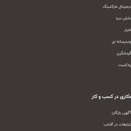
یتال مارکتینگ
نش سرا
ار
رسانه ای
دشگری
دکست
ری در کسب و کار
ی رایگان
یغات در آفتاب