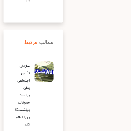
19
مطالب
مرتبط
سازمان
تأمین
اجتماعی
زمان
پرداخت
معوقات
بازنشستگا
ن را اعلام
کند