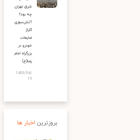
شرق تهران
چه بود؟
آتش‌سوزی
گاراژ
ضایعات
خودرو در
بزرگراه امام
رضا(ع)
1405/04/
19
بروزترین
اخبار ها