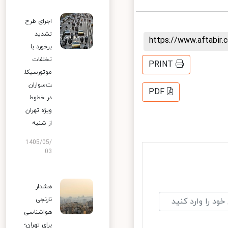
اجرای طرح
تشدید
https://www.aftabi
برخورد با
تخلفات
PRINT
موتورسیکل
ت‌سواران
PDF
در خطوط
ویژه تهران
از شنبه
1405/05/
03
هشدار
نارنجی
هواشناسی
برای تهران؛