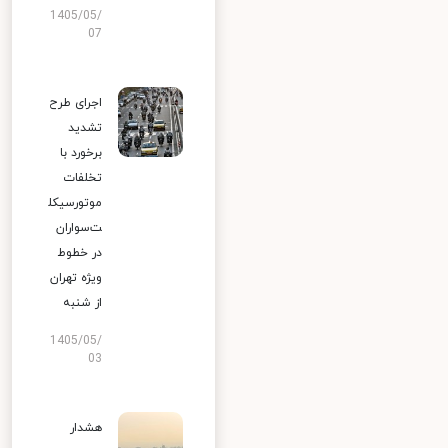
1405/05/
07
اجرای طرح
تشدید
برخورد با
تخلفات
موتورسیکل
ت‌سواران
در خطوط
ویژه تهران
از شنبه
1405/05/
03
هشدار