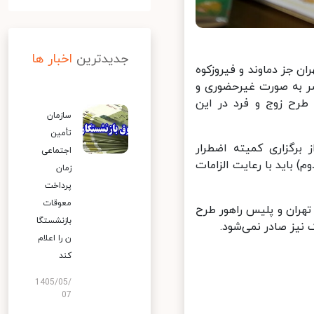
جدیدترین
اخبار ها
 جز دماوند و فیروزکوه
۱ دی ماه در ۲ نوبت صبح و عصر به صورت غیرحضوری و
رح زوج و فرد در این
سازمان
تأمین
برگزاری کمیته اضطرار
اجتماعی
 باید با رعایت الزامات
زمان
پرداخت
معوقات
هران و پلیس راهور طرح
بازنشستگا
نیز صادر نمی‌شود.
ن را اعلام
کند
1405/05/
07