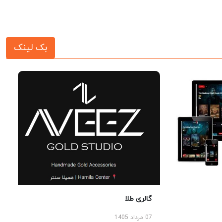
بک لینک
گالری طلا
07 مرداد 1405