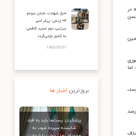
گرچه در
احراز شهادت خلبان سوخو
کسن
۲۴ ارتش؛ پیکر امیر
سرتیپ دوم مجید کاظمی
به کشور بازمی‌گردد
با همین
1405/05/07
وری
اما
لار به ۴۰ هزار تومان برسد،
بروزترین
اخبار ها
م نرخ تورم ۵۰ درصد رشد داشته اما این رقم در پایان سال گذشته به حدود ۳۵ درصد
پزشکیان: پست‌ها باید به افراد
شایسته سپرده شود، نه
حذف
هم‌جناحی‌ها / دولت با شهادت