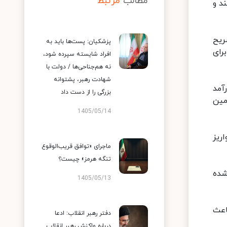
مطالب
مرتبط
د و
ریح
پزشکیان: پست‌ها باید به
رای
افراد شایسته سپرده شود،
نه هم‌جناحی‌ها / دولت با
شهادت رهبر، پشتوانه
آمد
بزرگی را از دست داد
مین
1405/05/14
ریز
ماجرای «توافق قریب‌الوقوع
تنگه هرمز» چیست؟
شده
1405/05/13
دی باعث
دفتر رهبر انقلاب: ادعا
درباره واکنش رهبر انقلاب