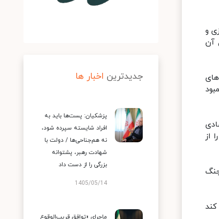
ی و
 آن
جدیدترین
اخبار ها
ه تولیدکننده ۷۰ درصد دانه‌های
بود
پزشکیان: پست‌ها باید به
اوین اقتصادی
افراد شایسته سپرده شود،
 از
نه هم‌جناحی‌ها / دولت با
شهادت رهبر، پشتوانه
بزرگی را از دست داد
جنگ
1405/05/14
کند
ماجرای «توافق قریب‌الوقوع