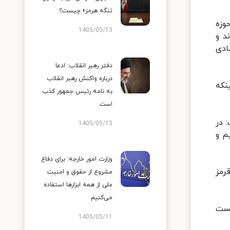
تنگه هرمز» چیست؟
وزه
1405/05/13
د و
ادی
دفتر رهبر انقلاب: ادعا
درباره واکنش رهبر انقلاب
نکه
به نامه رئیس جمهور کذب
است
 در
1405/05/13
تیم و
وزارت امور خارجه: برای دفاع
رمز
مشروع از حقوق و امنیت
ملی از همه ابزارها استفاده
می‌کنیم
نست
1405/05/11