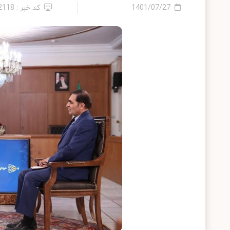
1401/07/27
کد خبر : 12118