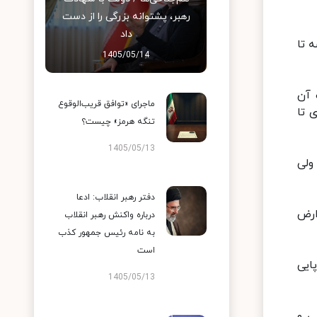
رهبر، پشتوانه بزرگی را از دست
داد
سه تا
1405/05/14
 آن
ماجرای «توافق قریب‌الوقوع
رهبری تا
تنگه هرمز» چیست؟
1405/05/13
 می‌کرد ولی
دفتر رهبر انقلاب: ادعا
ارض
درباره واکنش رهبر انقلاب
به نامه رئیس جمهور کذب
است
ایی
1405/05/13
ی و