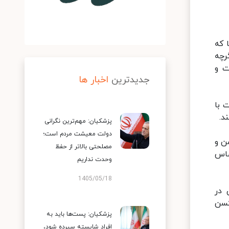
 که
رچه
ت و
جدیدترین
اخبار ها
 با
د.
پزشکیان: مهم‌ترین نگرانی
دولت معیشت مردم است؛
ن و
مصلحتی بالاتر از حفظ
ساس
وحدت نداریم
1405/05/18
 در
کسن
پزشکیان: پست‌ها باید به
افراد شایسته سپرده شود،