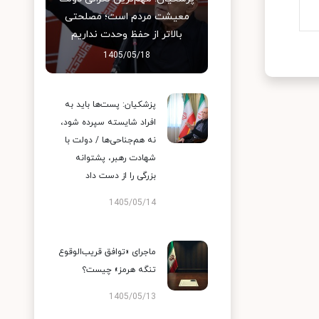
معیشت مردم است؛ مصلحتی
بالاتر از حفظ وحدت نداریم
1405/05/18
پزشکیان: پست‌ها باید به
افراد شایسته سپرده شود،
نه هم‌جناحی‌ها / دولت با
شهادت رهبر، پشتوانه
بزرگی را از دست داد
1405/05/14
ماجرای «توافق قریب‌الوقوع
تنگه هرمز» چیست؟
1405/05/13