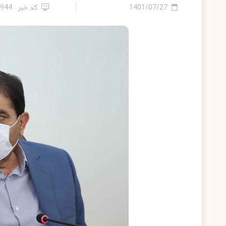
1401/07/27
کد خبر : 9944