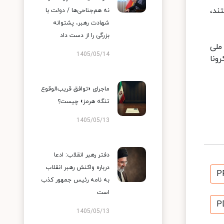
ند،
نه هم‌جناحی‌ها / دولت با
شهادت رهبر، پشتوانه
بزرگی را از دست داد
ملی
1405/05/14
ونا
ماجرای «توافق قریب‌الوقوع
تنگه هرمز» چیست؟
1405/05/13
دفتر رهبر انقلاب: ادعا
درباره واکنش رهبر انقلاب
P
به نامه رئیس جمهور کذب
است
P
1405/05/13