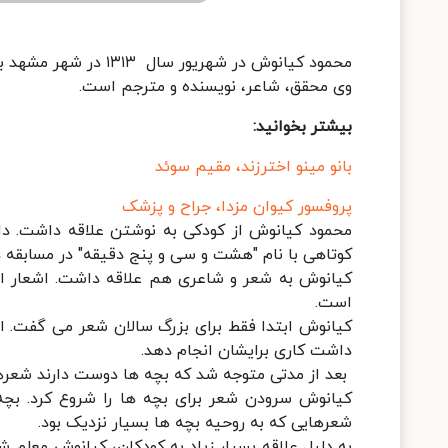
محمود کیانوش در شهریور سال ۱۳۱۳ در شهر مشهد به دنیا آمد. او فارغ‌التحصیل رشته زبان انگلیسی از دانشگاه تهران است.
وی محقق، شاعر، نویسنده و مترجم است.
بیشتر بخوانید:
بانو مینو اختر‌زند، مقیم سوئد
پروفسور کیوان مزدا، جراح و پزشک
محمود کیانوش از کودکی به نوشتن علاقه داشت. دان
كوتاهی با نام "هشت و سی و پنج دقیقه" در مسابقه 
کیانوش به شعر و شاعری هم علاقه داشت. اشعار ا
است.
کیانوش ابتدا فقط برای بزرگ سالان شعر می گفت. 
داشت کاری برایشان انجام دهد.
بعد از مدتی متوجه شد که بچه ها دوست دارند شعره
کیانوش سرودن شعر برای بچه ها را شروع کرد. بچ
شعرهایی که به روحیه بچه ها بسیار نزدیک بود.
به دلیل علاقه بسیار زیاد به کودکان، کیانوش معلم 