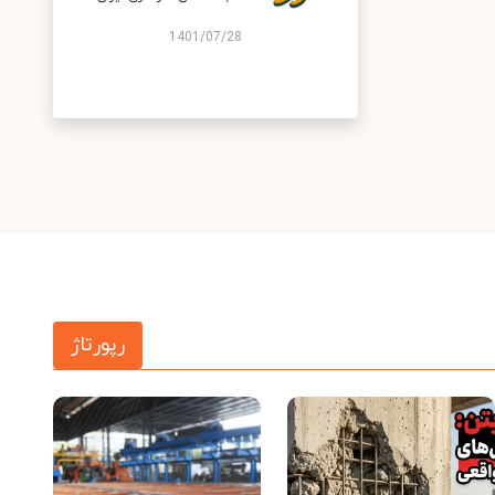
1401/07/28
رپورتاژ