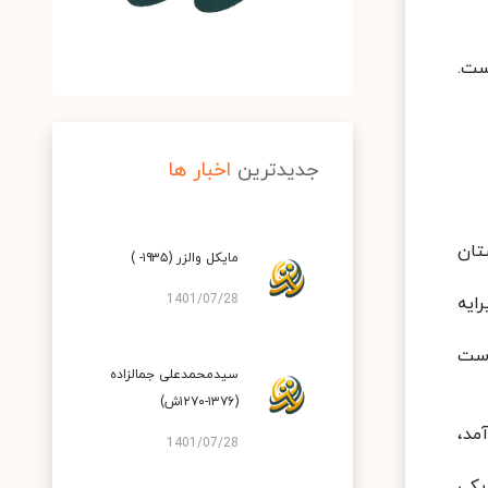
جدیدترین
اخبار ها
تان
مایکل والزر (۱۹۳۵- )
1401/07/28
ایه
وست
سیدمحمدعلی‌ جمالزاده‌
(۱۳۷۶-۱۲۷۰ش)
مد،
1401/07/28
یکی