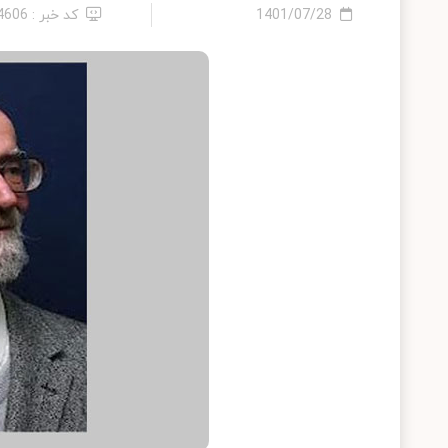
1401/07/28
کد خبر : 14606