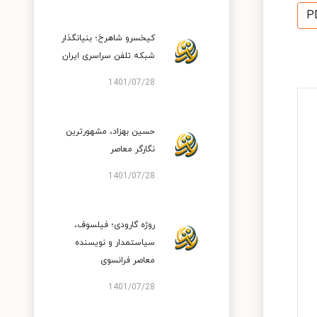
P
کیخسرو شاهرخ؛ بنیانگذار
شبکه تلفن سراسری ایران
1401/07/28
حسین بهزاد، مشهورترین
نگارگر معاصر
1401/07/28
روژه گارودی؛ فیلسوف،
سیاستمدار و نویسنده
معاصر فرانسوی
1401/07/28