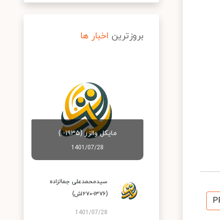
بروزترین
اخبار ها
مایکل والزر (۱۹۳۵- )
1401/07/28
سیدمحمدعلی‌ جمالزاده‌
(۱۳۷۶-۱۲۷۰ش)
P
1401/07/28