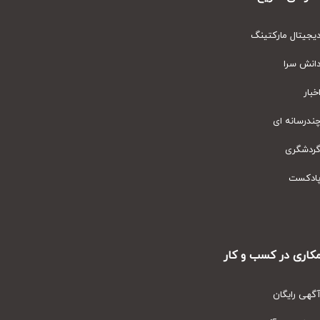
یتال مارکتینگ
نش سرا
ار
رسانه ای
دشگری
دکست
ری در کسب و کار
ی رایگان