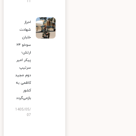
11
احراز
شهادت
خلبان
سوخو ۲۴
ارتش؛
پیکر امیر
سرتیپ
دوم مجید
کاظمی به
کشور
بازمی‌گردد
1405/05/
07