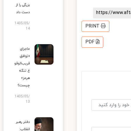
بزرگی را از
https://www.af
دست داد
1405/05/
PRINT
14
PDF
ماجرای
«توافق
قریب‌الوقو
ع تنگه
هرمز»
چیست؟
1405/05/
13
دفتر رهبر
انقلاب: