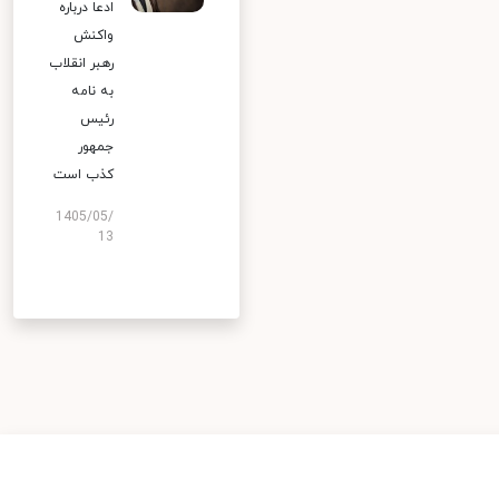
ادعا درباره
واکنش
رهبر انقلاب
به نامه
رئیس
جمهور
کذب است
1405/05/
13