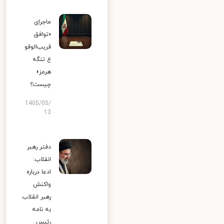
ماجرای
«توافق
قریب‌الوقو
ع تنگه
هرمز»
چیست؟
1405/05/
13
دفتر رهبر
انقلاب:
ادعا درباره
واکنش
رهبر انقلاب
به نامه
رئیس