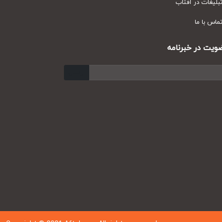
یغات در آفتاب
س با ما
ت در خبرنامه
ارسال