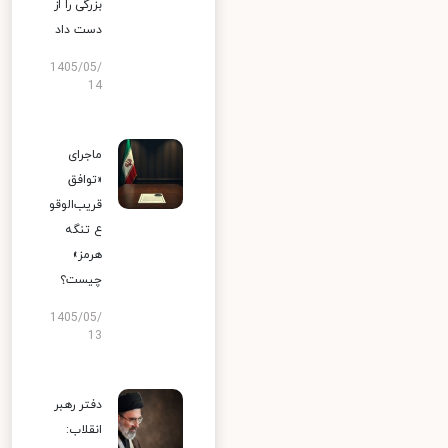
بزرگی را از
دست داد
1405/05/
14
ماجرای
«توافق
قریب‌الوقو
ع تنگه
هرمز»
چیست؟
1405/05/
13
دفتر رهبر
انقلاب: