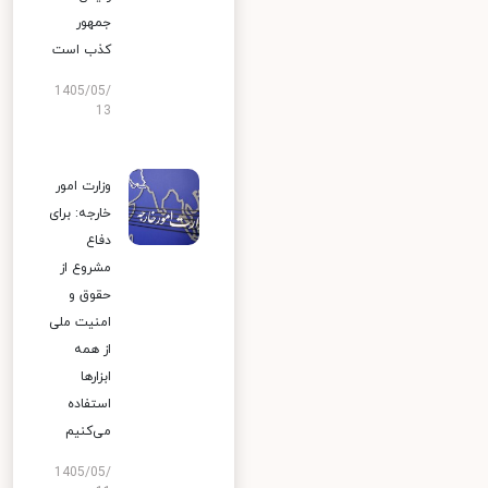
جمهور
کذب است
1405/05/
13
وزارت امور
خارجه: برای
دفاع
مشروع از
حقوق و
امنیت ملی
از همه
ابزارها
استفاده
می‌کنیم
1405/05/