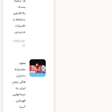
م؛ پنجره
بسته،
بلاتکلیفی
ستاره‌ها و
تغییرات
مدیریتی
1405/05/
07
صعود
مقتدرانه
دختران
هاکی چمن
ایران به
نیمه‌نهایی
قهرمانی
آسیا