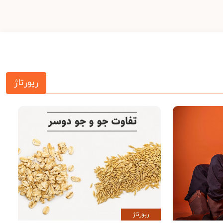
رپورتاژ
رپورتاژ