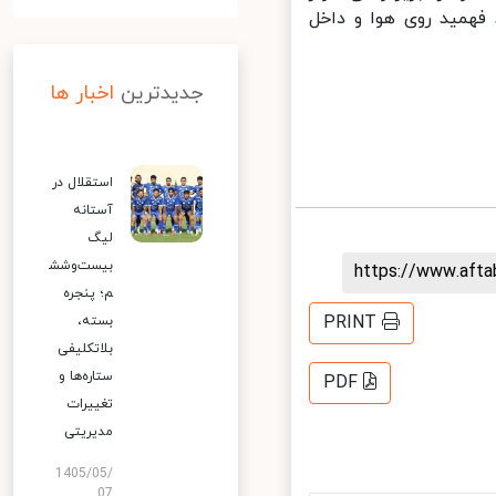
فهمید روی هوا و داخل
جدیدترین
اخبار ها
استقلال در
آستانه
لیگ
بیست‌وشش
https://www.aft
م؛ پنجره
PRINT
بسته،
بلاتکلیفی
ستاره‌ها و
PDF
تغییرات
مدیریتی
1405/05/
07