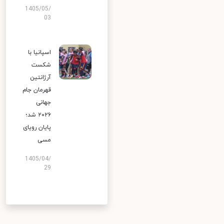
1405/05/
03
اسپانیا با
شکست
آرژانتین
قهرمان جام
جهانی
۲۰۲۶ شد؛
پایان رویای
مسی
1405/04/
29