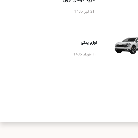
خرید گوشی ارزان
21 تیر 1405
لوازم یدکی
11 خرداد 1405