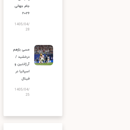
جام جهانی
۲۰۲۶
1405/04/
28
مسی بازهم
درخشید /
آرژانتین و
اسپانیا در
فینال
1405/04/
25