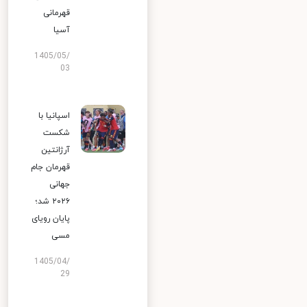
قهرمانی
آسیا
1405/05/
03
اسپانیا با
شکست
آرژانتین
قهرمان جام
جهانی
۲۰۲۶ شد؛
پایان رویای
مسی
1405/04/
29