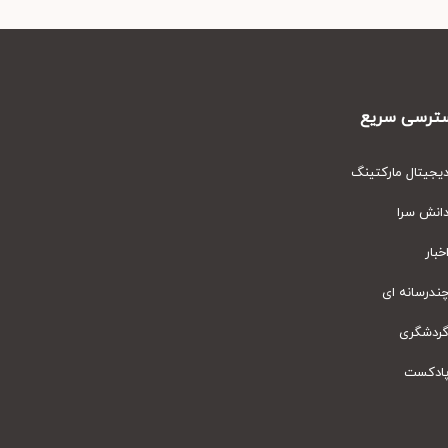
رسی سریع
یتال مارکتینگ
نش سرا
ار
رسانه ای
دشگری
دکست