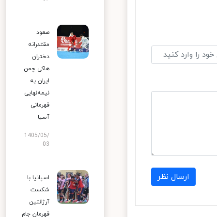
صعود
مقتدرانه
دختران
هاکی چمن
ایران به
نیمه‌نهایی
قهرمانی
آسیا
1405/05/
03
ارسال نظر
اسپانیا با
شکست
آرژانتین
قهرمان جام