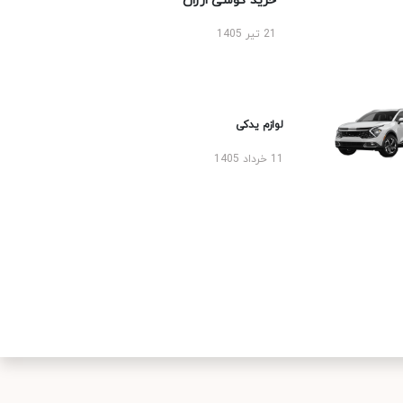
خرید گوشی ارزان
21 تیر 1405
لوازم یدکی
11 خرداد 1405