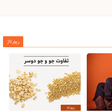
رپورتاژ
رپورتاژ