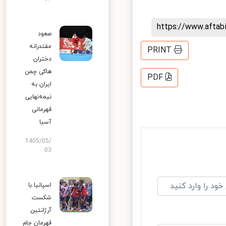
https://www.afta
صعود
مقتدرانه
PRINT
دختران
هاکی چمن
PDF
ایران به
نیمه‌نهایی
قهرمانی
آسیا
1405/05/
03
اسپانیا با
شکست
آرژانتین
قهرمان جام