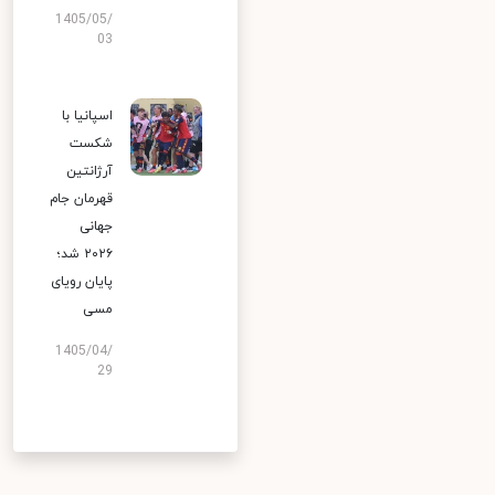
1405/05/
03
اسپانیا با
شکست
آرژانتین
قهرمان جام
جهانی
۲۰۲۶ شد؛
پایان رویای
مسی
1405/04/
29