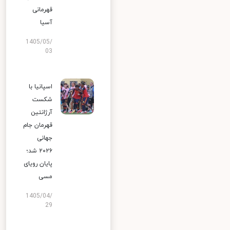
قهرمانی
آسیا
1405/05/
03
اسپانیا با
شکست
آرژانتین
قهرمان جام
جهانی
۲۰۲۶ شد؛
پایان رویای
مسی
1405/04/
29