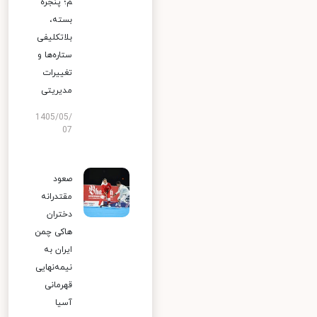
م؛ پنجره
بسته،
بلاتکلیفی
ستاره‌ها و
تغییرات
مدیریتی
1405/05/
07
صعود
مقتدرانه
دختران
هاکی چمن
ایران به
نیمه‌نهایی
قهرمانی
آسیا