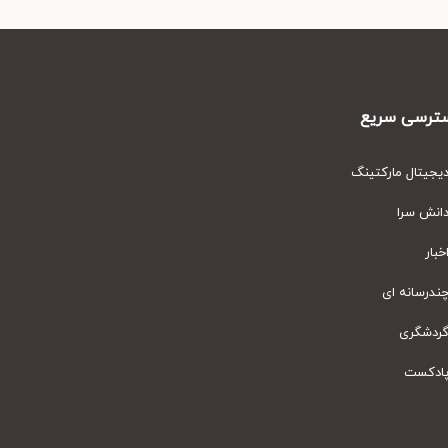
رسی سریع
یتال مارکتینگ
نش سرا
ار
رسانه ای
دشگری
دکست