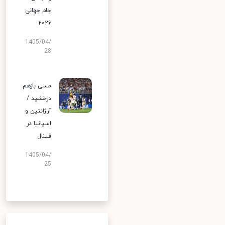
جام جهانی
۲۰۲۶
1405/04/
28
مسی بازهم
درخشید /
آرژانتین و
اسپانیا در
فینال
1405/04/
25