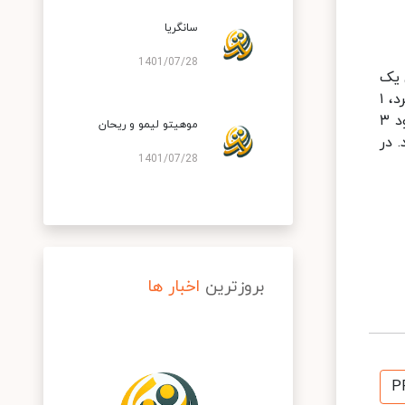
سانگریا
1401/07/28
 یک
نفر باید یک لیوان هندوانه خردشده و بدون هسته را به‌همراه یک عدد لیموترش تازه و پوست‌کنده، نصف لیوان آب سرد، ۱
قاشق غذاخوری شکر، یک قاشق غذاخوری آبلیموی تازه و یک‌چهارم لیوان یخ، داخل مخلوط‌کن بریزید و تمام مواد را حدود ۳
موهیتو لیمو و ریحان
 در
1401/07/28
بروزترین
اخبار ها
P