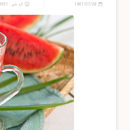
1401/07/28
کد خبر : 13951