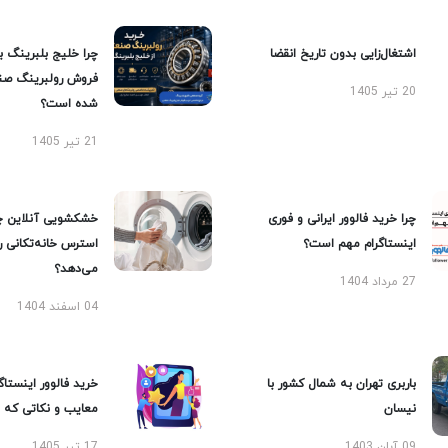
اشتغال‌زایی بدون تاریخ انقضا
چرا خلیج بلبرینگ ب
فروش رولبرینگ صن
20 تیر 1405
شده است؟
21 تیر 1405
چرا خرید فالوور ایرانی و فوری
خشکشویی آنلاین چ
اینستاگرام مهم است؟
استرس خانه‌تکانی 
می‌دهد؟
27 مرداد 1404
04 اسفند 1404
باربری تهران به شمال کشور با
خرید فالوور اینستاگر
نیسان
معایب و نکاتی که با
09 آبان 1403
17 تیر 1405