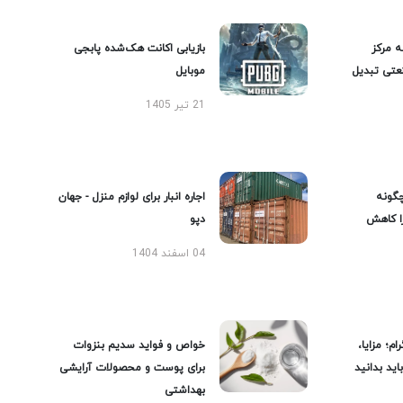
ه مرکز
بازیابی اکانت هک‌شده پابجی
عتی تبدیل
موبایل
21 تیر 1405
گونه
اجاره انبار برای لوازم منزل - جهان
را کاهش
دپو
04 اسفند 1404
ام؛ مزایا،
خواص و فواید سدیم بنزوات
ید بدانید
برای پوست و محصولات آرایشی
بهداشتی