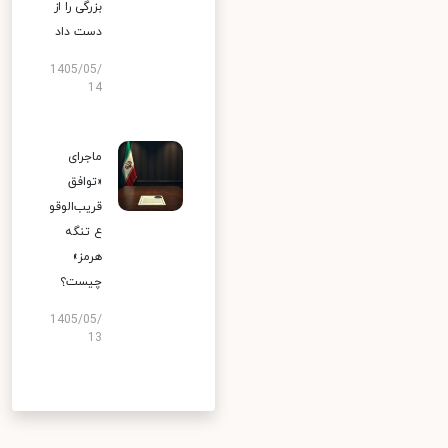
بزرگی را از
دست داد
1405/05/
14
ماجرای
«توافق
قریب‌الوقو
ع تنگه
هرمز»
چیست؟
1405/05/
13