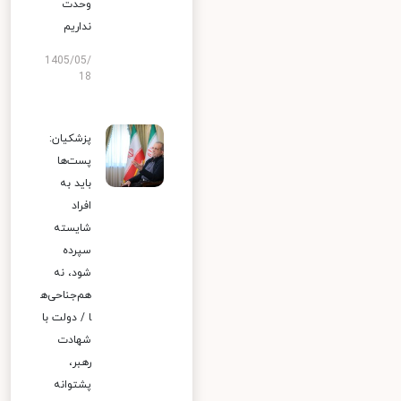
وحدت
نداریم
1405/05/
18
پزشکیان:
پست‌ها
باید به
افراد
شایسته
سپرده
شود، نه
هم‌جناحی‌ه
ا / دولت با
شهادت
رهبر،
پشتوانه