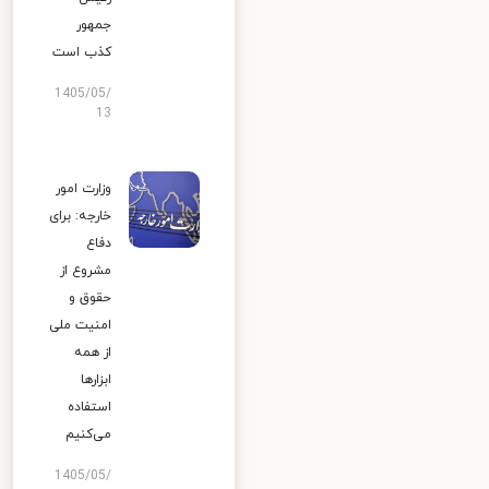
جمهور
کذب است
1405/05/
13
وزارت امور
خارجه: برای
دفاع
مشروع از
حقوق و
امنیت ملی
از همه
ابزارها
استفاده
می‌کنیم
1405/05/