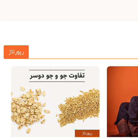
رپورتاژ
رپورتاژ