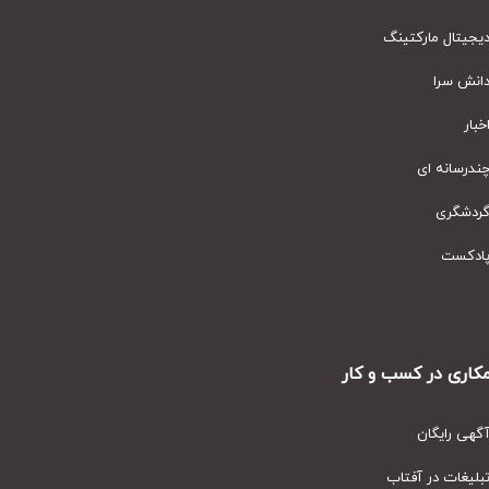
یتال مارکتینگ
نش سرا
ار
رسانه ای
دشگری
دکست
ری در کسب و کار
ی رایگان
یغات در آفتاب