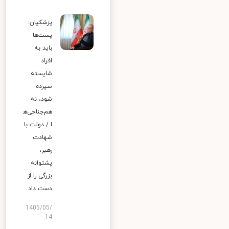
پزشکیان:
پست‌ها
باید به
افراد
شایسته
سپرده
شود، نه
هم‌جناحی‌ه
ا / دولت با
شهادت
رهبر،
پشتوانه
بزرگی را از
دست داد
1405/05/
14