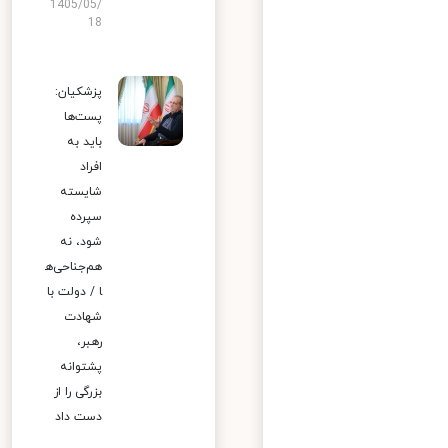
1405/05/
18
پزشکیان:
پست‌ها
باید به
افراد
شایسته
سپرده
شود، نه
هم‌جناحی‌ه
ا / دولت با
شهادت
رهبر،
پشتوانه
بزرگی را از
دست داد