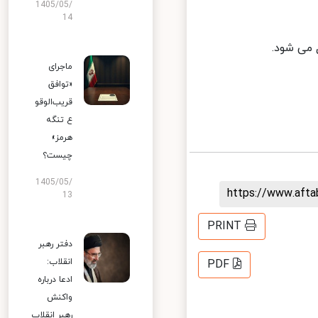
1405/05/
14
ی شود.
ماجرای
«توافق
قریب‌الوقو
ع تنگه
هرمز»
چیست؟
1405/05/
https://www.aft
13
PRINT
دفتر رهبر
انقلاب:
PDF
ادعا درباره
واکنش
رهبر انقلاب