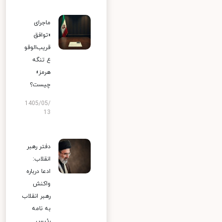
ماجرای
«توافق
قریب‌الوقو
ع تنگه
هرمز»
چیست؟
1405/05/
13
دفتر رهبر
انقلاب:
ادعا درباره
واکنش
رهبر انقلاب
به نامه
رئیس