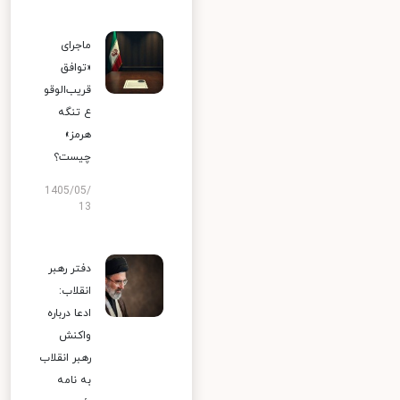
ماجرای
«توافق
قریب‌الوقو
ع تنگه
هرمز»
چیست؟
1405/05/
13
دفتر رهبر
انقلاب:
ادعا درباره
واکنش
رهبر انقلاب
به نامه