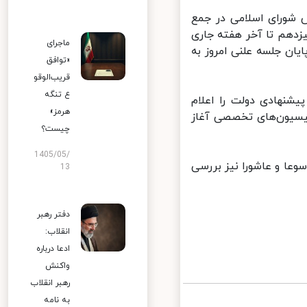
 شورای اسلامی در جمع
زدهم تا آخر هفته جاری
ماجرای
ن جلسه علنی امروز به
«توافق
قریب‌الوقو
ع تنگه
شنهادی دولت را اعلام
هرمز»
سیون‌های تخصصی آغاز
چیست؟
1405/05/
 و عاشورا نیز بررسی
13
دفتر رهبر
انقلاب:
ادعا درباره
واکنش
رهبر انقلاب
به نامه