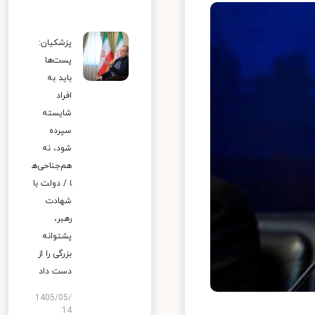
پزشکیان:
پست‌ها
باید به
افراد
شایسته
سپرده
شود، نه
هم‌جناحی‌ه
ا / دولت با
شهادت
رهبر،
پشتوانه
بزرگی را از
دست داد
1405/05/
14