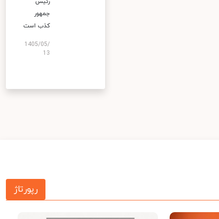
رئیس
جمهور
کذب است
1405/05/
13
رپورتاژ