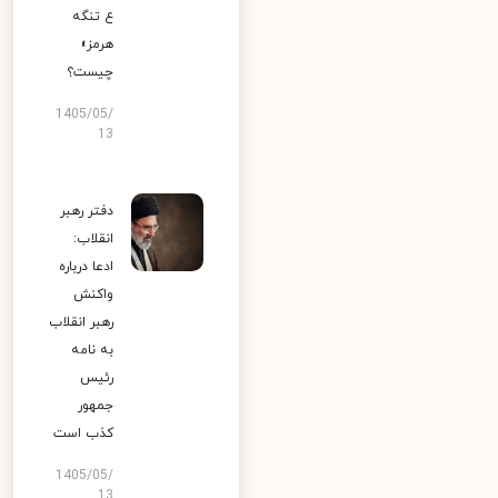
ع تنگه
هرمز»
چیست؟
1405/05/
13
دفتر رهبر
انقلاب:
ادعا درباره
واکنش
رهبر انقلاب
به نامه
رئیس
جمهور
کذب است
1405/05/
13