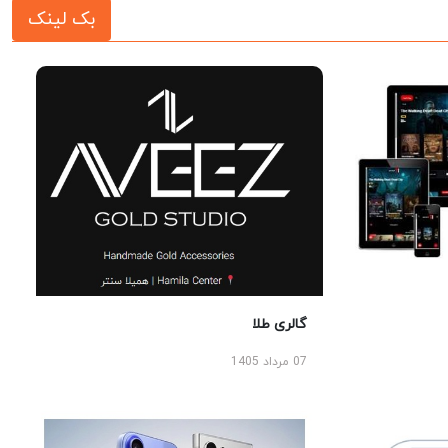
بک لینک
گالری طلا
07 مرداد 1405