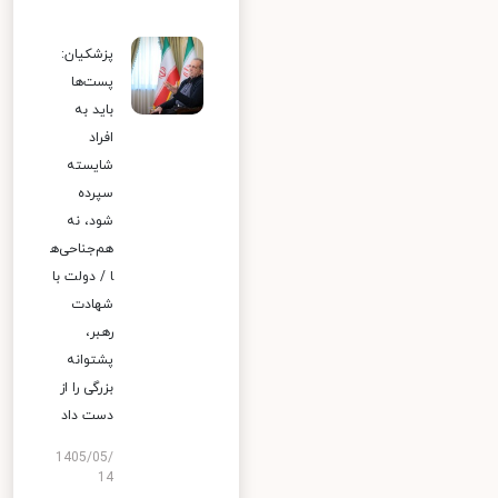
پزشکیان:
پست‌ها
باید به
افراد
شایسته
سپرده
شود، نه
هم‌جناحی‌ه
ا / دولت با
شهادت
رهبر،
پشتوانه
بزرگی را از
دست داد
1405/05/
14