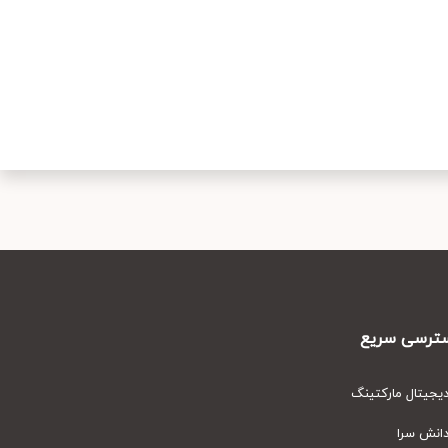
رسی سریع
یتال مارکتینگ
نش سرا