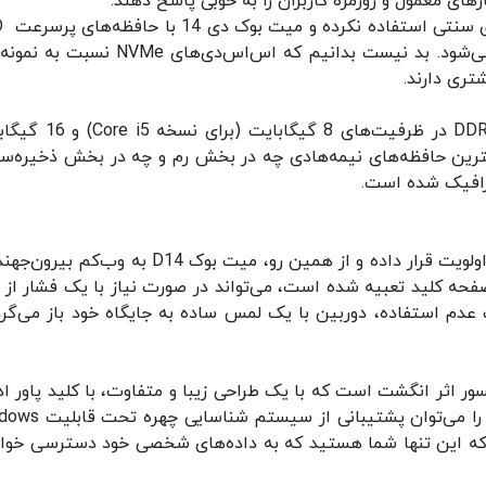
زهای معمول و روزمره کاربران را به خوبی پاسخ دهند.
خوشبختانه ه
PCIe از نوع NVMe تا ظرفیت 512 گیگابایت ارائه می‌شود. بد نیست بدانیم که اس‌اس‌دی‌های e
در بخش حافظه رم، هوآوی به استفاده از رم‌های DDR4 در ظرفیت‌های 8 
استفاده از بهترین حافظه‌های نیمه‌هادی چه در بخش رم و چه در بخش ذخیره‌س
گرافیک شده است.
هوآوی امنیت اطلاعات و حریم شخصی کاربران را در اولویت‌ قرار داده و از همین رو، میت بوک D14 به وب
ای صفحه کلید تعبیه شده است، می‌تواند در صورت نیاز با یک فشار از 
 عدم استفاده، دوربین با یک لمس ساده به جایگاه خود باز می‌گرد
ت بوک D14، استفاده از سنسور اثر انگشت است که با یک طراحی زیبا و متفاوت، با کلید پاور 
شده است. سومین ویژگی لپ‌تاپ D14 در این زمینه را می‌توان پشتی
شید که این تنها شما هستید که به داده‌های شخصی خود دسترسی خوا