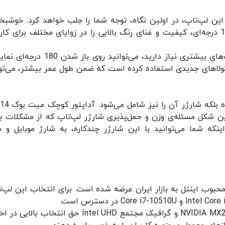
4.8 میلی‌متری نمایشگر این لپ‌تاپ، در اولین نگاه، توجه شما را جلب خواهد کرد. خوشب
نمایشگر 14 اینچی IPS در این مدل با زاویه دید 178 درجه‌ای، کیفیت و غنای رنگ بالایی را در زوایای مختلف برای ک
اما اگر باز هم برای بخش طراحی نمایشگر به قابلیت‌های بیشتری نیاز دارید، می‌توانید روی 
کنید. هوآوی در نسل جدید میت بوک D14 از لولاهای جدیدی استفاده کرده است که ضمن طول عمر بیشتر، می‌ت
ه درگاه USB-C مجهز است. بدین شکل مسئله‌ی وزن و حمل‌پذیری شارژر لپ‌تاپ که از مشکلات
که شما می‌توانید با این شارژر چندکاره، به شارژ موبایل و س
ت بوک D14 با پردازنده‌های محبوب اینتل به بازار ایران عرضه شده است. برای انتخاب این لپ
همچنین این اولترابوک با دو گزینه گرافیکی NVIDIA MX250 2GB و گرافیک مجتمع Intel UHD حق انتخاب 