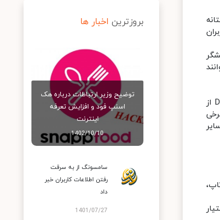
ختانه
بروزترین
اخبار ها
اربران
باز شدن 180 درجه‌ای نمایشگر
وانند
توضیح وزیر ارتباطات درباره هک
طراحی دقیق هواوی فقط به خود لپ‌تاپ محدود نشده بلکه شارژر آن را نیز شامل می‌شود. آداپتور کوچک میت بوک D14 از
اسنپ‌ فود و افزایش تعرفه
 برخی
اینترنت
ایر
1402/10/10
سامسونگ از به سرقت
رفتن اطلاعات کاربران خبر
‌تاپ،
داد
بالایی در اختیار
1401/07/27