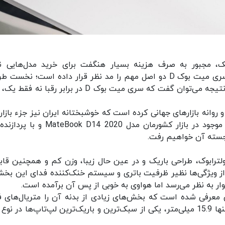
یک، مجبور به صرف هزینه بسیار هنگفت برای خرید مدل‌هایی ن
مک‌بوک‌های اپل هستند. هواوی با درک این خلأ، در سری میت بوک D دو اصل مهم را مد نظر قرار داده است؛ نخ
زیبا و سپس قیمت معقول در ازای کارایی مناسب. در نتیجه می‌توان گفت که سری میت بوک D در برابر رقبا 
 متنوعی از میت بوک D14 را معرفی و روانه بازارهای جهانی کرده است که خوشبختانه ایران نیز جزء باز
دریافت‌کننده این محصول بوده است. نسخه‌ی فعلی موجود در بازار کشورمان مدل k D14 2020
برجسته آن خواهیم رفت.
لترابوک، طراحی باریک و در عین حال زیبا، وزن کم و همچنین قاب
 از ویژگی‌ها نظیر ظرفیت باتری و سیستم خنک‌کننده فدای این بخش
ار به نظر می‌رسد اما هواوی به خوبی از پس آن برآمده است.
اسب 1.38 کیلوگرم در حالی معرفی شده است که بخش‌های زیادی از بدنه آن را متریال‌های
تشکیل می‌دهند. همچنین این اولترابوک با ضخامت تنها 15.9 میلی‌متر، یکی از سبک‌ترین و باریک‌ترین‌ لپ‌تاپ‌ها در 