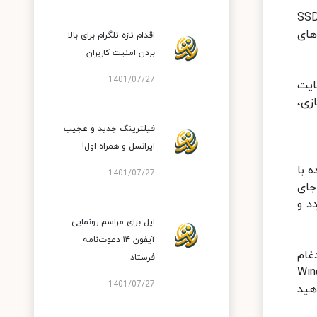
واوی برای این لپ‌تاپ از هارددیسک‌های سنتی استفاده نکرده و میت بوک دی 14 با حافظه‌های پرسرعت SSD
NVM نسبت به نمونه‌های
اقدام تازه تلگرام برای بالا
بردن امنیت کاربران
1401/07/27
گیگابایت (برای نسخه Core i5) و 16 گیگابایت
ازی،
فیلترینگ جدید و عجیب
ایرانسل و همراه اول!
‌کم بیرون‌جهنده با
1401/07/27
جای
د و
اپل برای مراسم رونمایی
آیفون ۱۴ دعوت‌نامه
ادغام
فرستاد
بانی از سیستم شناسایی چهره تحت قابلیت Windows
1401/07/27
هید