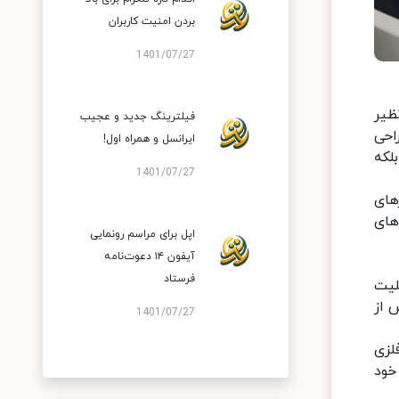
بردن امنیت کاربران
1401/07/27
ظیر
فیلترینگ جدید و عجیب
ست طراحی
ایرانسل و همراه اول!
نه فقط یک، بلکه
1401/07/27
ارهای
MateBoo و با پردازنده‌های
اپل برای مراسم رونمایی
آیفون ۱۴ دعوت‌نامه
فرستاد
لیت
 از
1401/07/27
 فلزی
نوع خود