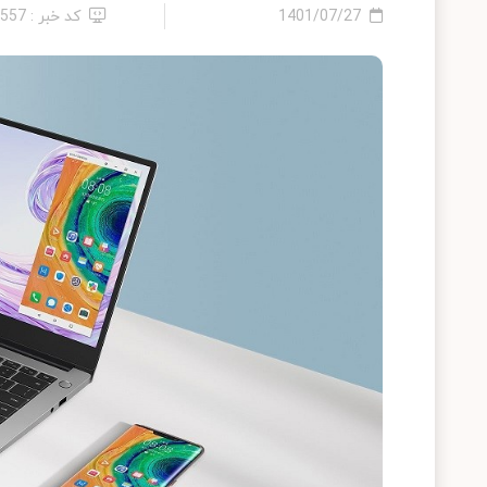
1401/07/27
کد خبر : 6557